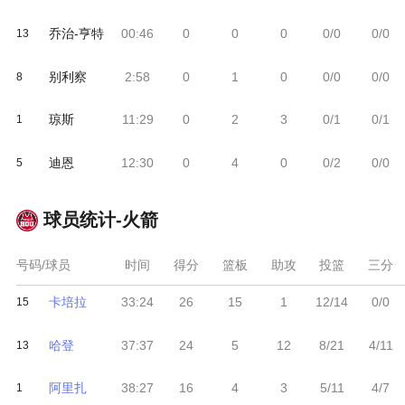
乔治-亨特
00:46
0
0
0
0/0
0/0
13
别利察
2:58
0
1
0
0/0
0/0
8
琼斯
11:29
0
2
3
0/1
0/1
1
迪恩
12:30
0
4
0
0/2
0/0
5
球员统计-
火箭
号码/球员
时间
得分
篮板
助攻
投篮
三分
卡培拉
33:24
26
15
1
12/14
0/0
15
哈登
37:37
24
5
12
8/21
4/11
13
阿里扎
38:27
16
4
3
5/11
4/7
1