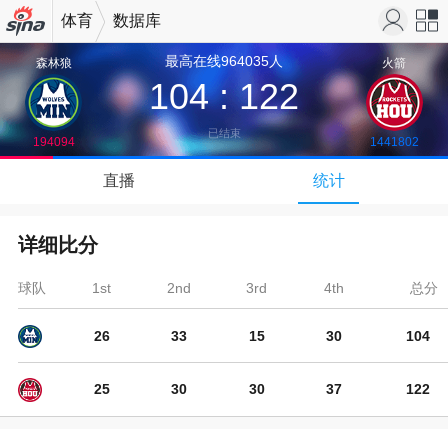
体育
数据库
最高在线964035人
机新浪
站导
森林狼
火箭
104
:
122
网
航
已结束
194094
1441802
↓
直播
统计
下拉可以刷新
详细比分
球队
1st
2nd
3rd
4th
总分
26
33
15
30
104
25
30
30
37
122