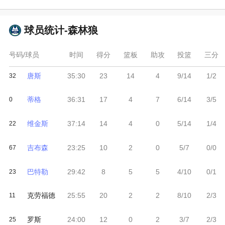
球员统计-
森林狼
号码/球员
时间
得分
篮板
助攻
投篮
三分
唐斯
35:30
23
14
4
9/14
1/2
32
蒂格
36:31
17
4
7
6/14
3/5
0
维金斯
37:14
14
4
0
5/14
1/4
22
吉布森
23:25
10
2
0
5/7
0/0
67
巴特勒
29:42
8
5
5
4/10
0/1
23
克劳福德
25:55
20
2
2
8/10
2/3
11
罗斯
24:00
12
0
2
3/7
2/3
25