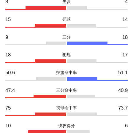
8
4
失误
15
14
罚球
9
18
三分
18
17
犯规
50.6
51.1
投篮命中率
47.4
40.9
三分命中率
75
73.7
罚球命中率
10
6
快攻得分