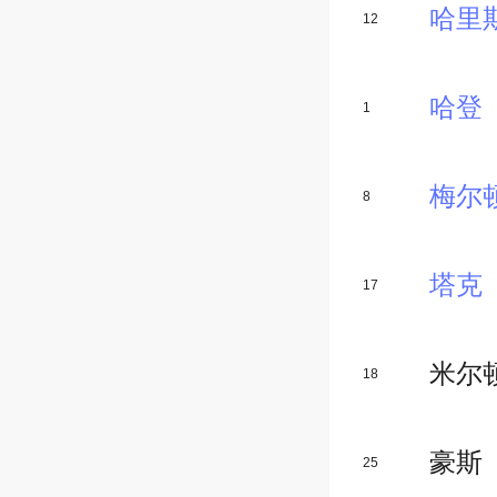
哈里
12
哈登
1
梅尔
8
塔克
17
米尔
18
豪斯
25