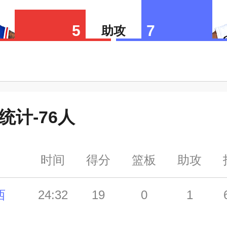
5
7
助攻
统计-
76人
时间
得分
篮板
助攻
西
24:32
19
0
1