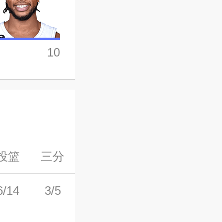
10
投篮
三分
罚球
前场板
后场板
6/14
3/5
4/4
0
0