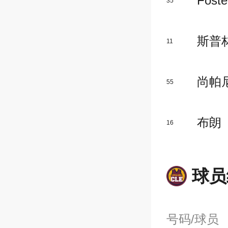
Foster
35
斯普
11
尚帕
55
布朗
16
球员
号码/球员