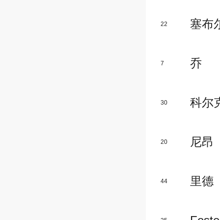
塞布
22
乔
7
科尔
30
尼昂
20
里德
44