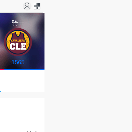
站导
骑士
航
1565