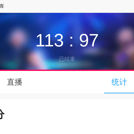
库
113
:
97
已结束
↓
直播
统计
下拉可以刷新
分