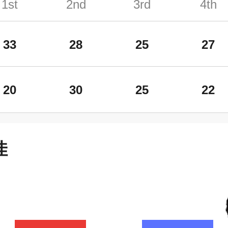
1st
2nd
3rd
4th
33
28
25
27
20
30
25
22
佳