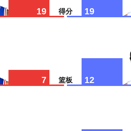
19
19
得分
7
12
篮板