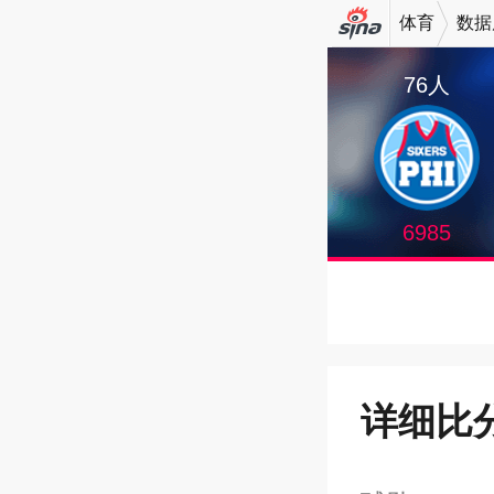
体育
数据
机新浪
76人
网
6985
详细比