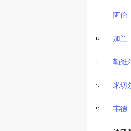
阿伦
31
加兰
10
勒维
3
米切
45
韦德
32