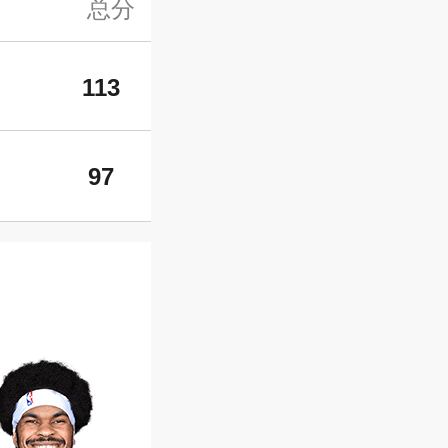
总分
113
97