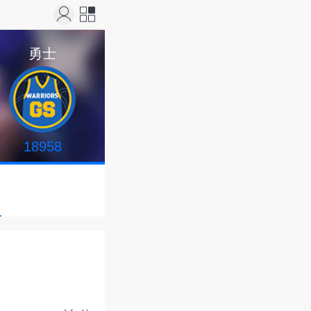
站导
勇士
航
18958