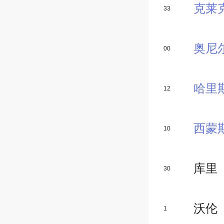
克莱
33
奥尼
00
哈里
12
西蒙
10
库里
30
沃伦
1