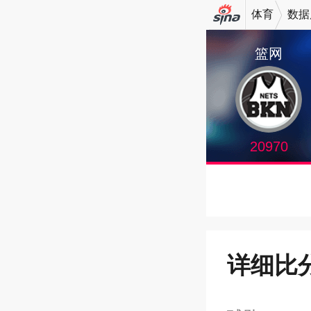
体育
数据
机新浪
篮网
网
20970
详细比