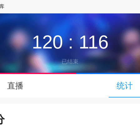
库
120
:
116
已结束
↓
直播
统计
下拉可以刷新
分