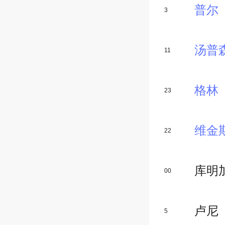
普尔
3
汤普
11
格林
23
维金
22
库明
00
卢尼
5