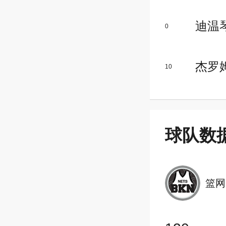
迪温
0
杰罗
10
球队数
篮网