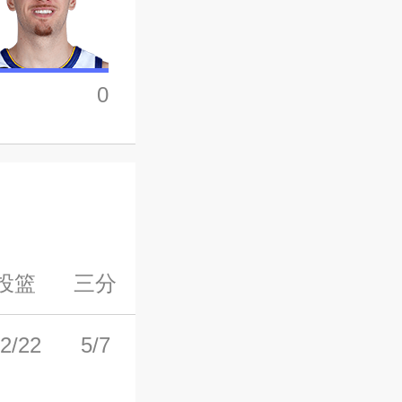
0
投篮
三分
罚球
前场板
后场板
2/22
5/7
9/9
2
5