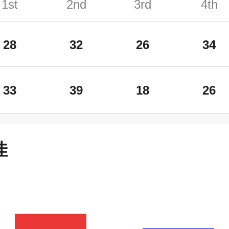
1st
2nd
3rd
4th
28
32
26
34
33
39
18
26
佳