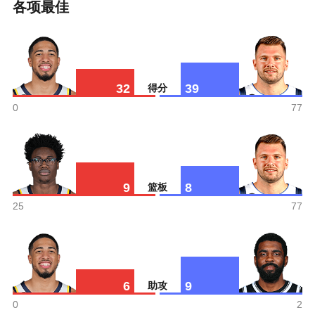
各项最佳
32
39
得分
0
77
9
8
篮板
25
77
6
9
助攻
0
2