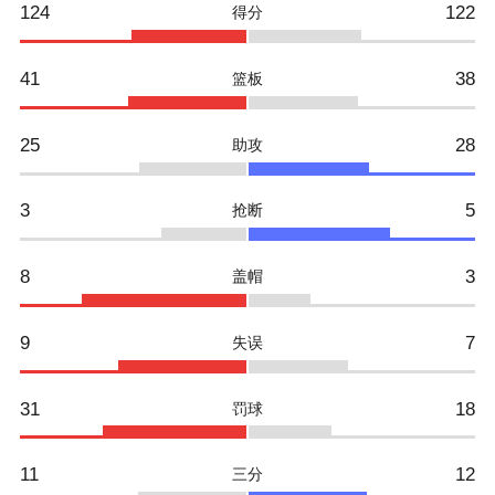
124
122
得分
41
38
篮板
25
28
助攻
3
5
抢断
8
3
盖帽
9
7
失误
31
18
罚球
11
12
三分