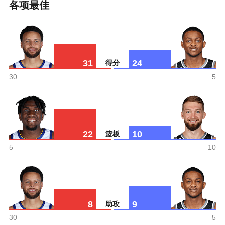
各项最佳
31
24
得分
30
5
22
10
篮板
5
10
8
9
助攻
30
5