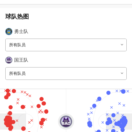
球队热图
勇士
队
所有队员
国王
队
所有队员