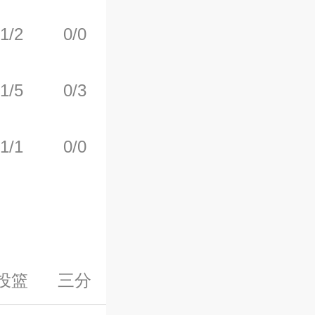
1/2
0/0
2/2
0
1
1/5
0/3
2/2
0
2
1/1
0/0
0/0
1
1
投篮
三分
罚球
前场板
后场板