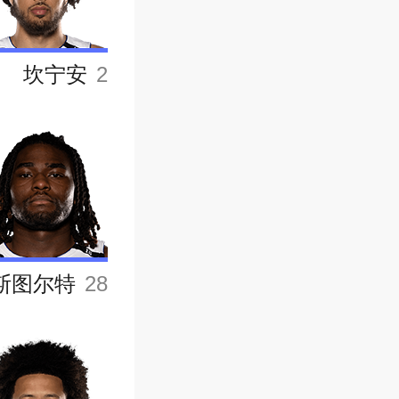
坎宁安
2
斯图尔特
28