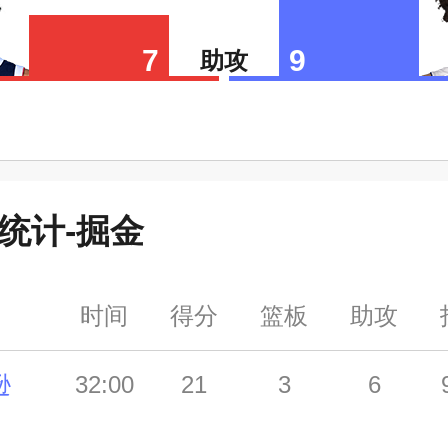
7
9
助攻
统计-
掘金
时间
得分
篮板
助攻
逊
32:00
21
3
6