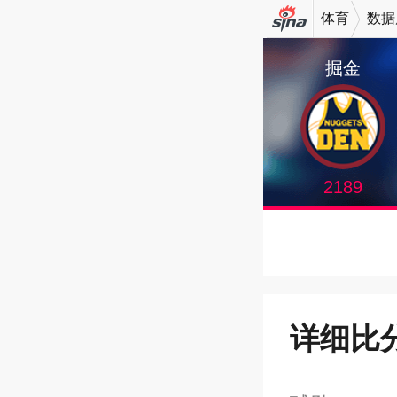
体育
数据
机新浪
掘金
网
2189
详细比