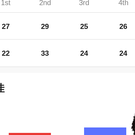
1st
2nd
3rd
4th
27
29
25
26
22
33
24
24
佳