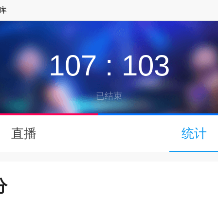
库
107
:
103
已结束
↓
直播
统计
下拉可以刷新
分