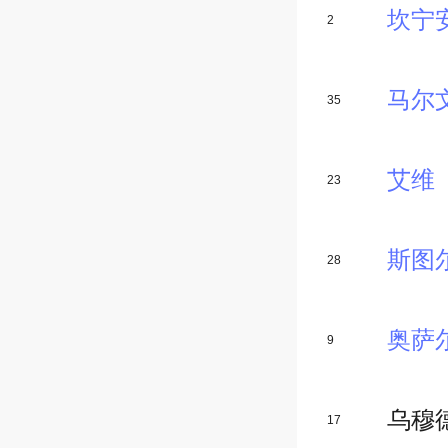
坎宁
2
35
艾维
23
斯图
28
奥萨
9
乌穆
17