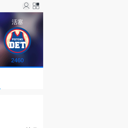
站导
活塞
航
2460