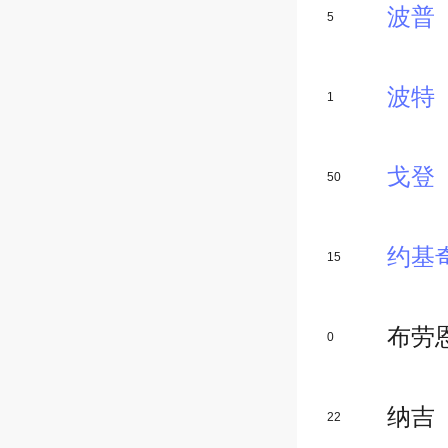
波普
5
波特
1
戈登
50
约基
15
布劳
0
纳吉
22