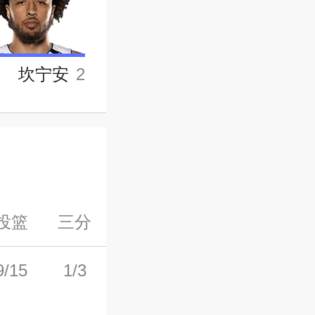
坎宁安
2
投篮
三分
罚球
前场板
后场板
9/15
1/3
2/3
0
3