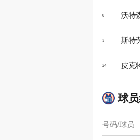
沃特
8
斯特
3
皮克
24
球员
号码/球员