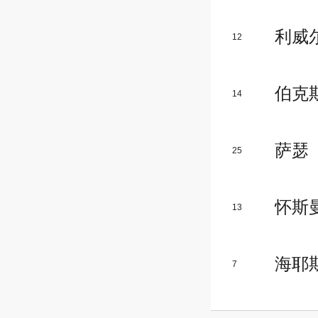
利威
12
伯克
14
萨瑟
25
怀斯
13
海耶
7