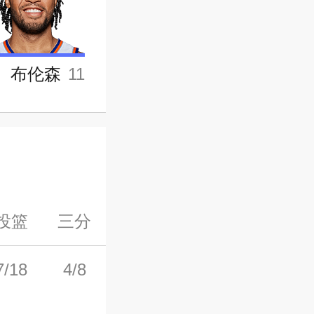
布伦森
11
投篮
三分
罚球
前场板
后场板
7/18
4/8
0/0
0
3