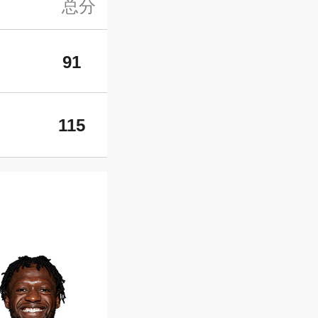
总分
91
115