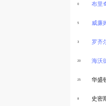
布里
0
威廉
5
罗齐
3
海沃
20
华盛
25
史密
8