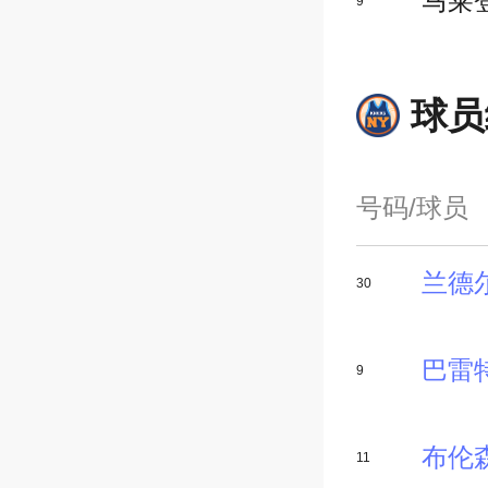
马莱
9
球员
号码/球员
兰德
30
巴雷
9
布伦
11