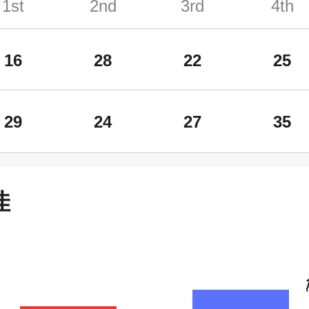
1st
2nd
3rd
4th
16
28
22
25
29
24
27
35
佳