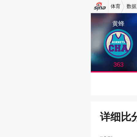
体育
数据
机新浪
黄蜂
网
363
详细比