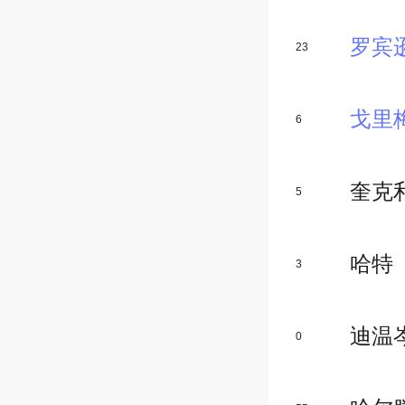
罗宾
23
戈里
6
奎克
5
哈特
3
迪温
0