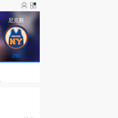
站导
尼克斯
航
290