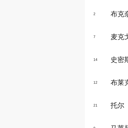
布克
2
麦克
7
史密
14
布莱
12
托尔
21