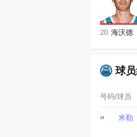
20
海沃德
球员
号码/球员
米勒
24