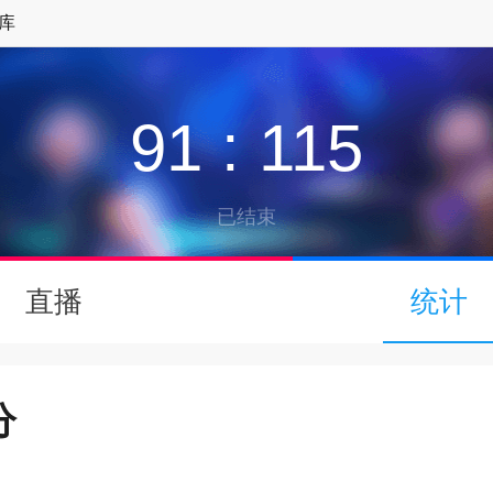
库
91
:
115
已结束
↓
直播
统计
下拉可以刷新
分