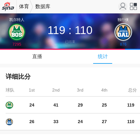
体育
数据库
机新浪
站导
凯尔特人
独行侠
119
:
110
网
航
已结束
7295
876
↓
直播
统计
下拉可以刷新
详细比分
球队
1st
2nd
3rd
4th
总分
24
41
29
25
119
26
33
24
27
110