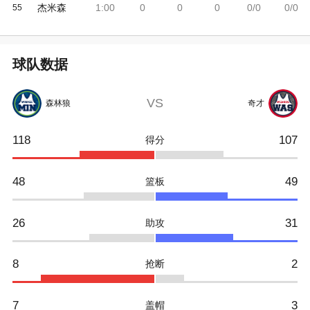
杰米森
1:00
0
0
0
0/0
0/0
55
球队数据
VS
森林狼
奇才
118
107
得分
48
49
篮板
26
31
助攻
8
2
抢断
7
3
盖帽