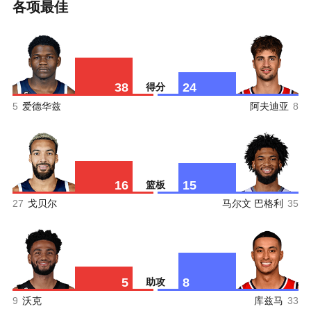
各项最佳
38
24
得分
5
爱德华兹
阿夫迪亚
8
16
15
篮板
27
戈贝尔
马尔文 巴格利
35
5
8
助攻
9
沃克
库兹马
33