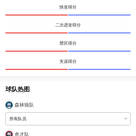
快攻得分
二次进攻得分
禁区得分
失误得分
球队热图
森林狼
队
所有队员
奇才
队