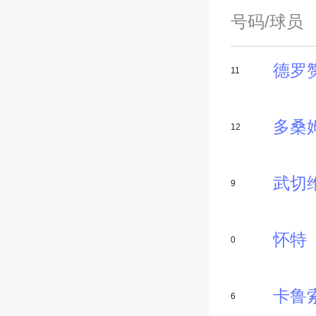
号码/球员
德罗
11
多桑
12
武切
9
怀特
0
卡鲁
6