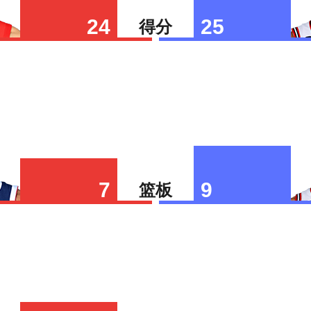
24
25
得分
7
9
篮板