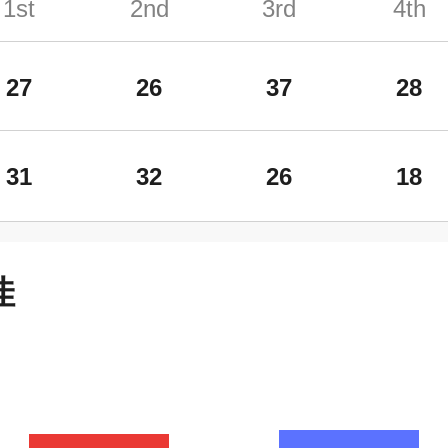
1st
2nd
3rd
4th
27
26
37
28
31
32
26
18
佳