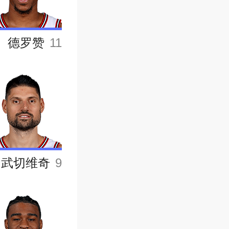
德罗赞
11
武切维奇
9