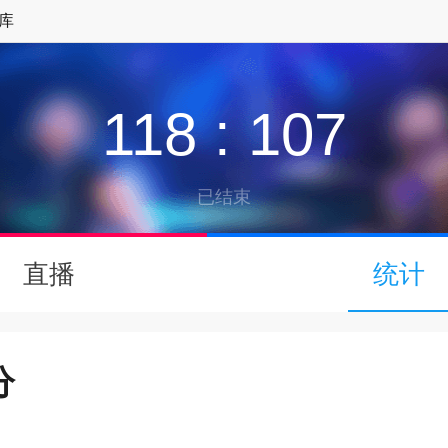
库
118
:
107
已结束
↓
直播
统计
下拉可以刷新
分