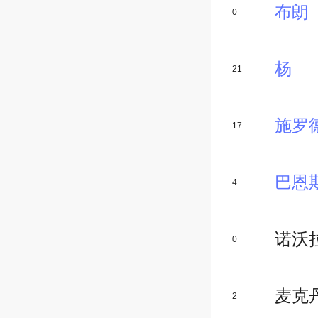
布朗
0
杨
21
施罗
17
巴恩
4
诺沃
0
2