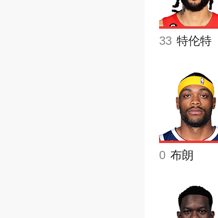
33
特伦特
0
布朗