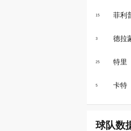
菲利
15
德拉
3
特里
25
卡特
5
球队数