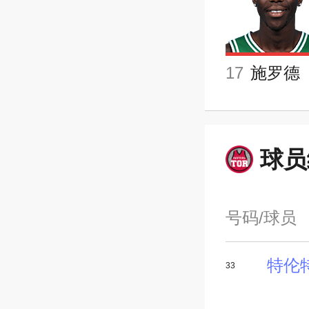
17
施罗德
球员
号码/球员
特伦
33