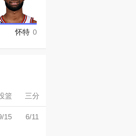
怀特
0
投篮
三分
罚球
前场板
后场板
9/15
6/11
0/0
0
5