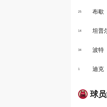
布歇
25
坦普
14
波特
34
迪克
1
球员