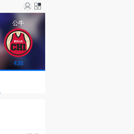
站导
公牛
航
438