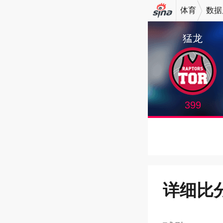
体育
数据
机新浪
猛龙
网
399
详细比