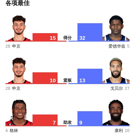
各项最佳
15
32
得分
28
申京
爱德华兹
5
10
13
篮板
28
申京
戈贝尔
27
7
9
助攻
4
格林
康利
10