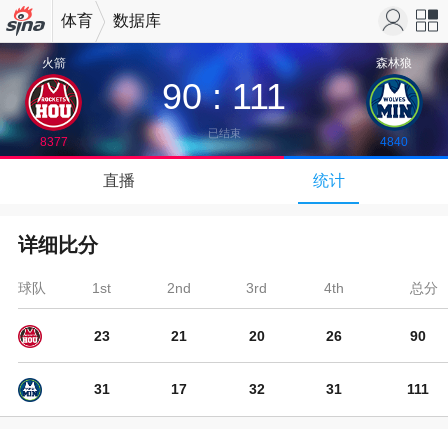
体育
数据库
机新浪
站导
火箭
森林狼
90
:
111
网
航
已结束
8377
4840
↓
直播
统计
下拉可以刷新
详细比分
球队
1st
2nd
3rd
4th
总分
23
21
20
26
90
31
17
32
31
111