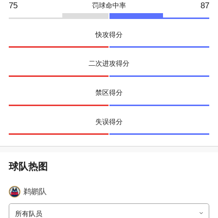
75
87
罚球命中率
快攻得分
二次进攻得分
禁区得分
失误得分
球队热图
鹈鹕
队
所有队员