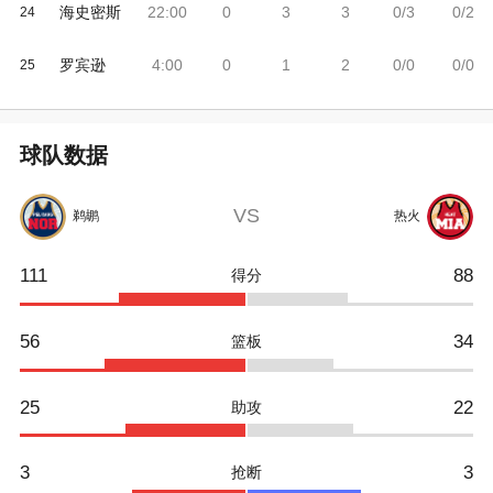
海史密斯
22:00
0
3
3
0/3
0/2
24
罗宾逊
4:00
0
1
2
0/0
0/0
25
球队数据
VS
鹈鹕
热火
111
88
得分
56
34
篮板
25
22
助攻
3
3
抢断