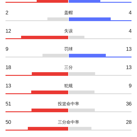
2
4
盖帽
12
4
失误
9
13
罚球
18
13
三分
13
9
犯规
51
36
投篮命中率
50
28
三分命中率