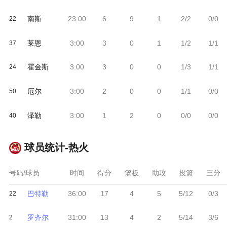
南斯
23:00
6
9
1
2/2
0/0
22
莱恩
3:00
3
0
1
1/2
1/1
37
霍金斯
3:00
3
0
0
1/3
1/1
24
厄尔
3:00
2
0
0
1/1
0/0
50
泽勒
3:00
1
2
0
0/0
0/0
40
球员统计-
热火
号码/球员
时间
得分
篮板
助攻
投篮
三分
巴特勒
36:00
17
4
5
5/12
0/3
22
罗齐尔
31:00
13
4
2
5/14
3/6
2