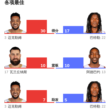
各项最佳
30
17
得分
3
迈克勒姆
巴特勒
22
10
10
篮板
17
瓦兰丘纳斯
阿德巴约
13
7
5
助攻
3
迈克勒姆
巴特勒
22