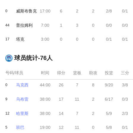
威斯布鲁克
17:00
6
2
2
2/8
0/1
0
普拉姆利
7:00
1
3
0
0/0
0/0
44
塔克
3:00
0
0
0
0/1
0/1
17
球员统计-
76人
号码/球员
时间
得分
篮板
助攻
投篮
三分
马克西
44:00
26
7
8
9/20
3/8
0
乌布雷
38:00
17
11
2
6/17
0/3
9
哈里斯
38:00
14
7
2
5/9
2/3
12
班巴
19:00
12
11
0
5/8
0/1
5