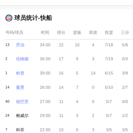
球员统计-
快船
号码/球员
时间
得分
篮板
助攻
投篮
三分
乔治
34:00
22
10
4
7/18
5/8
13
伦纳德
36:00
17
9
3
7/19
0/3
2
哈登
39:00
16
5
14
6/15
3/9
1
曼恩
26:00
14
7
0
5/10
2/7
14
祖巴茨
27:00
11
4
0
5/7
0/0
40
鲍威尔
29:00
11
3
2
5/7
1/2
24
科菲
22:00
10
0
3
3/5
3/5
7