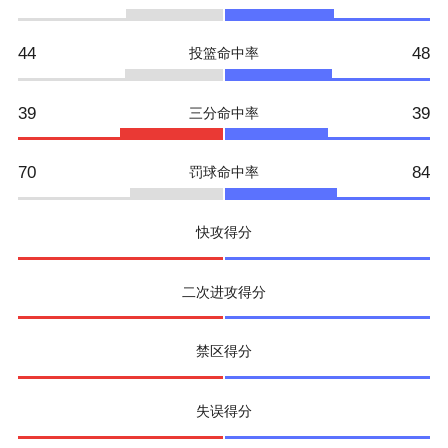
44
48
投篮命中率
39
39
三分命中率
70
84
罚球命中率
快攻得分
二次进攻得分
禁区得分
失误得分