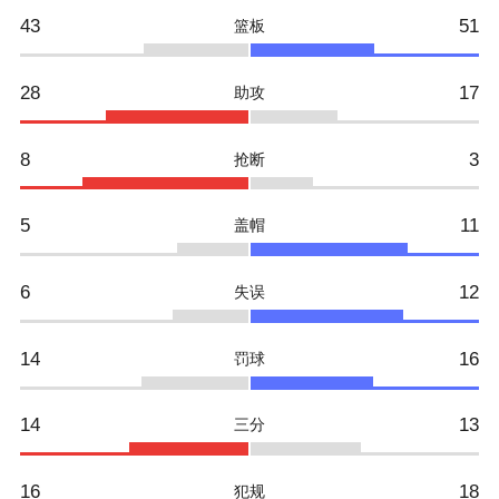
43
51
篮板
28
17
助攻
8
3
抢断
5
11
盖帽
6
12
失误
14
16
罚球
14
13
三分
16
18
犯规