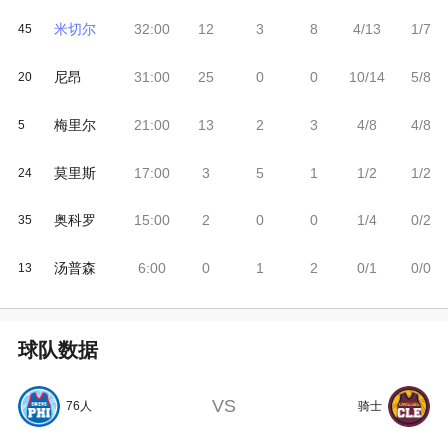
米切尔
32:00
12
3
8
4/13
1/7
45
尼昂
31:00
25
0
0
10/14
5/8
20
梅里尔
21:00
13
2
3
4/8
4/8
5
莫里斯
17:00
3
5
1
1/2
1/2
24
奥科罗
15:00
2
0
0
1/4
0/2
35
汤普森
6:00
0
1
2
0/1
0/0
13
球队数据
VS
76人
骑士