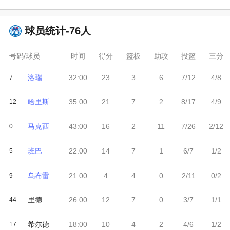
球员统计-
76人
号码/球员
时间
得分
篮板
助攻
投篮
三分
洛瑞
32:00
23
3
6
7/12
4/8
7
哈里斯
35:00
21
7
2
8/17
4/9
12
马克西
43:00
16
2
11
7/26
2/12
0
班巴
22:00
14
7
1
6/7
1/2
5
乌布雷
21:00
4
4
0
2/11
0/2
9
里德
26:00
12
7
0
3/7
1/1
44
希尔德
18:00
10
4
2
4/6
1/2
17