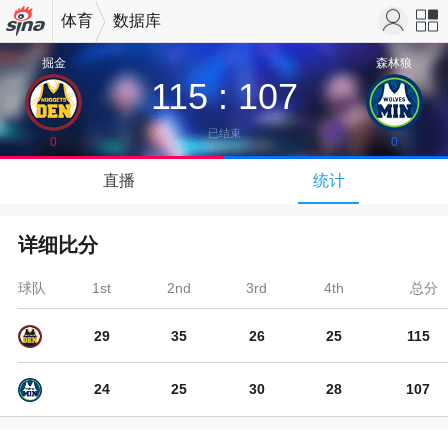
体育
数据库
机新浪
站导
掘金
森林狼
115
:
107
网
航
已结束
0
0
↓
直播
统计
下拉可以刷新
详细比分
球队
1st
2nd
3rd
4th
总分
29
35
26
25
115
24
25
30
28
107