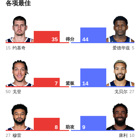
各项最佳
35
44
得分
15
约基奇
爱德华兹
5
7
14
篮板
50
戈登
戈贝尔
27
8
9
助攻
27
穆雷
康利
10