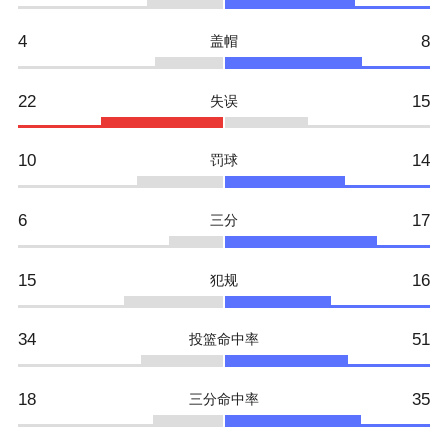
4
8
盖帽
22
15
失误
10
14
罚球
6
17
三分
15
16
犯规
34
51
投篮命中率
18
35
三分命中率