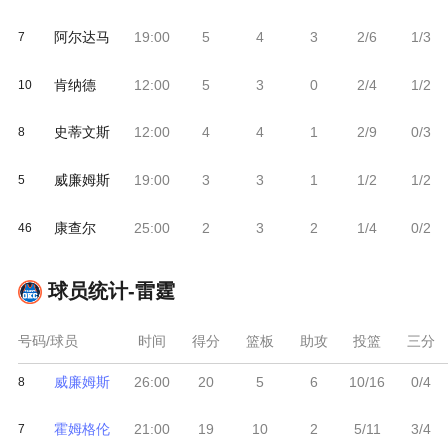
阿尔达马
19:00
5
4
3
2/6
1/3
7
肯纳德
12:00
5
3
0
2/4
1/2
10
史蒂文斯
12:00
4
4
1
2/9
0/3
8
威廉姆斯
19:00
3
3
1
1/2
1/2
5
康查尔
25:00
2
3
2
1/4
0/2
46
球员统计-
雷霆
号码/球员
时间
得分
篮板
助攻
投篮
三分
威廉姆斯
26:00
20
5
6
10/16
0/4
8
霍姆格伦
21:00
19
10
2
5/11
3/4
7