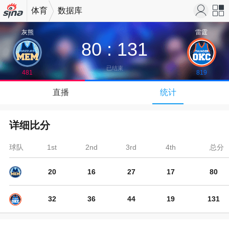
体育
数据库
机新浪
站导
灰熊
雷霆
80
:
131
网
航
已结束
481
819
↓
直播
统计
下拉可以刷新
详细比分
球队
1st
2nd
3rd
4th
总分
20
16
27
17
80
32
36
44
19
131