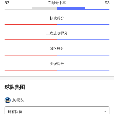
83
93
罚球命中率
快攻得分
二次进攻得分
禁区得分
失误得分
球队热图
灰熊
队
所有队员