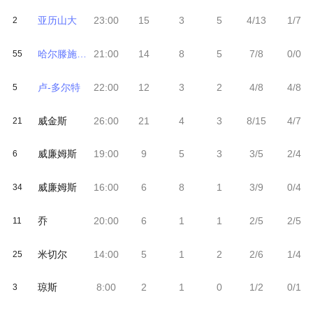
亚历山大
23:00
15
3
5
4/13
1/7
2
哈尔滕施泰因
21:00
14
8
5
7/8
0/0
55
卢-多尔特
22:00
12
3
2
4/8
4/8
5
威金斯
26:00
21
4
3
8/15
4/7
21
威廉姆斯
19:00
9
5
3
3/5
2/4
6
威廉姆斯
16:00
6
8
1
3/9
0/4
34
乔
20:00
6
1
1
2/5
2/5
11
米切尔
14:00
5
1
2
2/6
1/4
25
琼斯
8:00
2
1
0
1/2
0/1
3