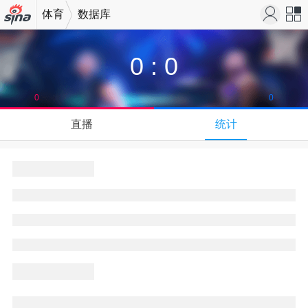
体育
数据库
机新浪
站导
0
:
0
网
航
0
0
直播
统计
站内
首页
导航
吐槽
退出
退
顶部
Sina.cn