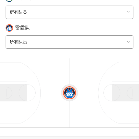
所有队员
雷霆
队
所有队员