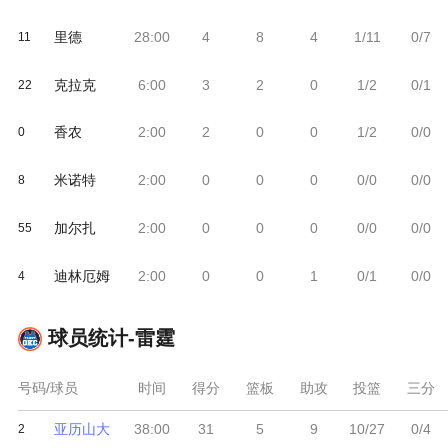
里德
28:00
4
8
4
1/11
0/7
11
克拉克
6:00
3
2
0
1/2
0/1
22
香农
2:00
2
0
0
1/2
0/0
0
米诺特
2:00
0
0
0
0/0
0/0
8
加尔扎
2:00
0
0
0
0/0
0/0
55
迪林厄姆
2:00
0
0
1
0/1
0/0
4
球员统计-
雷霆
号码/球员
时间
得分
篮板
助攻
投篮
三分
亚历山大
38:00
31
5
9
10/27
0/4
2