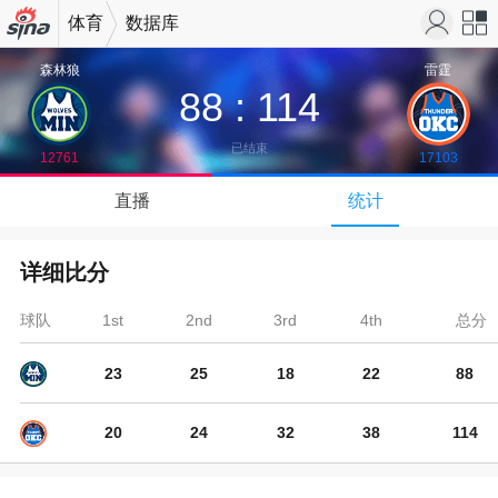
体育
数据库
机新浪
站导
森林狼
雷霆
88
:
114
网
航
已结束
12761
17103
↓
直播
统计
下拉可以刷新
详细比分
球队
1st
2nd
3rd
4th
总分
23
25
18
22
88
20
24
32
38
114