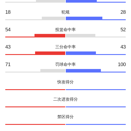
18
28
犯规
54
52
投篮命中率
43
43
三分命中率
71
100
罚球命中率
快攻得分
二次进攻得分
禁区得分