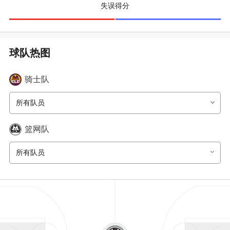
失误得分
球队热图
骑士
队
所有队员
篮网
队
所有队员