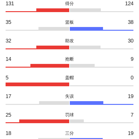
131
124
得分
35
38
篮板
32
30
助攻
14
9
抢断
5
0
盖帽
17
19
失误
25
7
罚球
18
19
三分