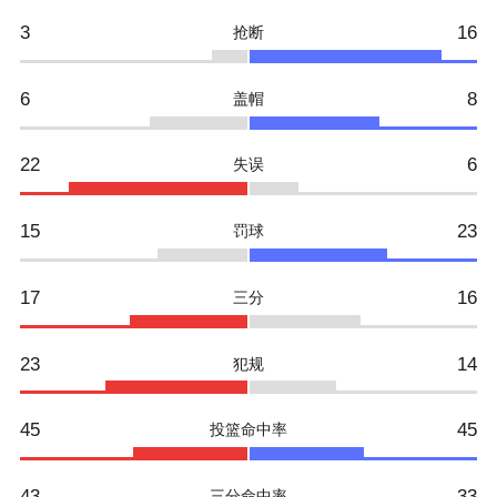
3
16
抢断
6
8
盖帽
22
6
失误
15
23
罚球
17
16
三分
23
14
犯规
45
45
投篮命中率
43
33
三分命中率