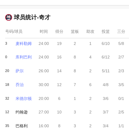
球员统计-
奇才
号码/球员
时间
得分
篮板
助攻
投篮
三分
麦科勒姆
24:00
19
2
1
6/10
5/8
3
库利巴利
24:00
16
8
4
6/12
2/7
0
萨尔
26:00
14
8
2
5/11
2/3
20
乔治
30:00
12
7
6
4/8
3/5
18
米德尔顿
20:00
6
1
2
3/6
0/1
32
约翰逊
27:00
10
3
2
3/7
2/5
12
巴格利
16:00
8
3
2
3/4
1/1
35