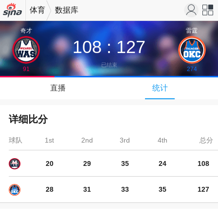
体育
数据库
机新浪
站导
奇才
雷霆
108
:
127
网
航
已结束
91
274
↓
直播
统计
下拉可以刷新
详细比分
球队
1st
2nd
3rd
4th
总分
20
29
35
24
108
28
31
33
35
127