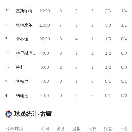
基斯珀特
19:00
8
6
2
2/6
1/4
24
惠特摩尔
15:00
7
5
1
3/9
1/1
1
卡林顿
22:00
3
4
1
1/5
0/4
7
特里斯坦 武克切维奇
4:00
3
1
1
1/2
0/0
11
莱利
5:00
2
0
1
1/2
0/0
27
尚帕尼
4:00
0
1
0
0/1
0/1
9
约翰逊
4:00
0
0
0
0/1
0/0
4
球员统计-
雷霆
号码/球员
时间
得分
篮板
助攻
投篮
三分