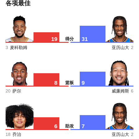
各项最佳
19
31
得分
3
麦科勒姆
亚历山大
2
8
9
篮板
20
萨尔
威廉姆斯
6
6
7
助攻
18
乔治
亚历山大
2