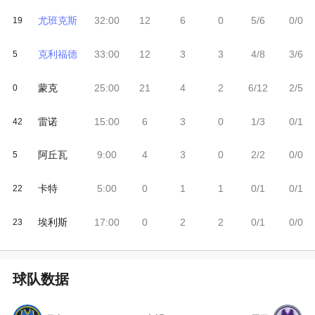
尤班克斯
32:00
12
6
0
5/6
0/0
19
克利福德
33:00
12
3
3
4/8
3/6
5
蒙克
25:00
21
4
2
6/12
2/5
0
雷诺
15:00
6
3
0
1/3
0/1
42
阿丘瓦
9:00
4
3
0
2/2
0/0
5
卡特
5:00
0
1
1
0/1
0/1
22
埃利斯
17:00
0
2
2
0/1
0/0
23
球队数据