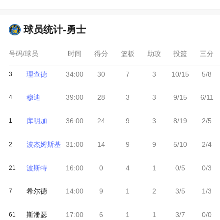
球员统计-
勇士
号码/球员
时间
得分
篮板
助攻
投篮
三分
理查德
34:00
30
7
3
10/15
5/8
3
穆迪
39:00
28
3
3
9/15
6/11
4
库明加
36:00
24
9
3
8/19
2/5
1
波杰姆斯基
31:00
14
9
9
5/10
2/4
2
波斯特
16:00
0
4
1
0/5
0/3
21
希尔德
14:00
9
1
2
3/5
1/3
7
斯潘瑟
17:00
6
1
1
3/7
0/0
61