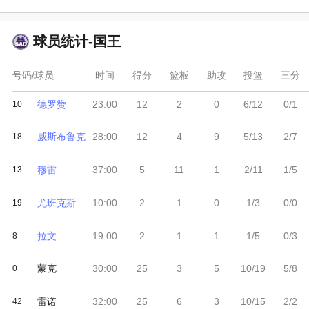
球员统计-
国王
号码/球员
时间
得分
篮板
助攻
投篮
三分
德罗赞
23:00
12
2
0
6/12
0/1
10
威斯布鲁克
28:00
12
4
9
5/13
2/7
18
穆雷
37:00
5
11
1
2/11
1/5
13
尤班克斯
10:00
2
1
0
1/3
0/0
19
拉文
19:00
2
1
1
1/5
0/3
8
蒙克
30:00
25
3
5
10/19
5/8
0
雷诺
32:00
25
6
3
10/15
2/2
42