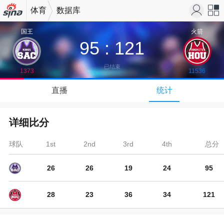
体育
数据库
机新浪
站导
国王
火箭
95
:
121
网
航
已结束
1373
11536
↓
直播
统计
下拉可以刷新
详细比分
球队
1st
2nd
3rd
4th
总分
26
26
19
24
95
28
23
36
34
121