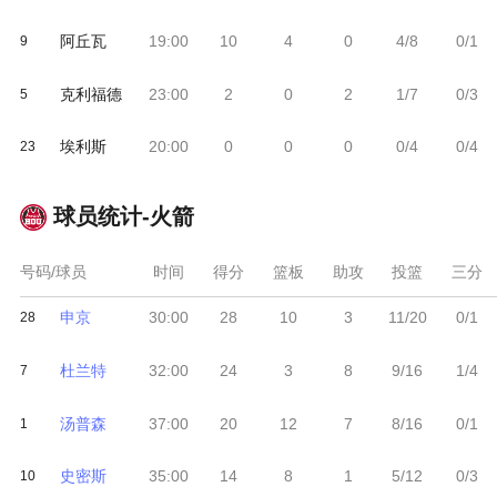
阿丘瓦
19:00
10
4
0
4/8
0/1
9
克利福德
23:00
2
0
2
1/7
0/3
5
埃利斯
20:00
0
0
0
0/4
0/4
23
球员统计-
火箭
号码/球员
时间
得分
篮板
助攻
投篮
三分
申京
30:00
28
10
3
11/20
0/1
28
杜兰特
32:00
24
3
8
9/16
1/4
7
汤普森
37:00
20
12
7
8/16
0/1
1
史密斯
35:00
14
8
1
5/12
0/3
10