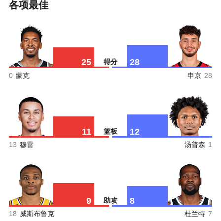
各项最佳
25
28
得分
0
蒙克
申京
28
11
12
篮板
13
穆雷
汤普森
1
9
8
助攻
18
威斯布鲁克
杜兰特
7