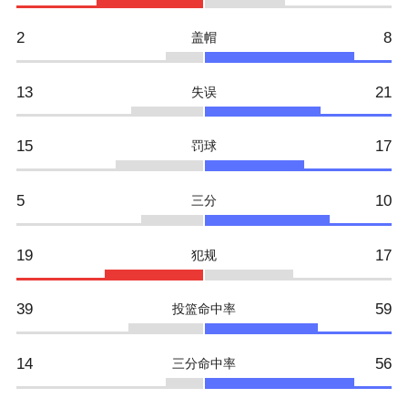
2
8
盖帽
13
21
失误
15
17
罚球
5
10
三分
19
17
犯规
39
59
投篮命中率
14
56
三分命中率