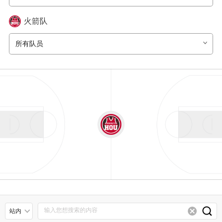
火箭
队
所有队员
站内