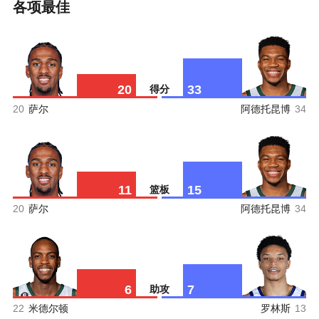
各项最佳
20
33
得分
20
萨尔
阿德托昆博
34
11
15
篮板
20
萨尔
阿德托昆博
34
6
7
助攻
22
米德尔顿
罗林斯
13