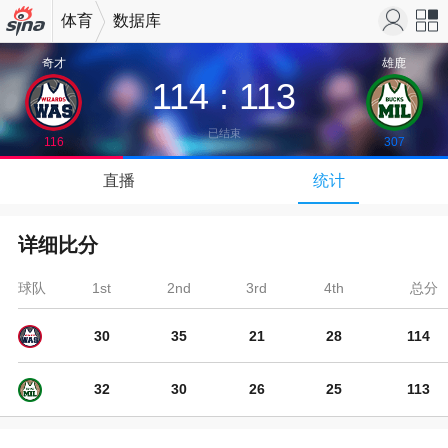
体育
数据库
机新浪
站导
奇才
雄鹿
114
:
113
网
航
已结束
116
307
↓
直播
统计
下拉可以刷新
详细比分
球队
1st
2nd
3rd
4th
总分
30
35
21
28
114
32
30
26
25
113