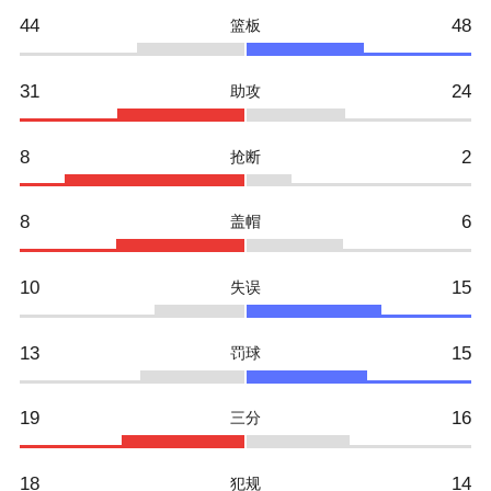
44
48
篮板
31
24
助攻
8
2
抢断
8
6
盖帽
10
15
失误
13
15
罚球
19
16
三分
18
14
犯规