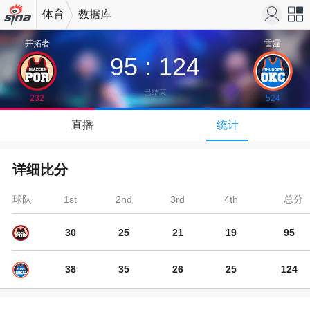
体育
数据库
机新浪
站导
开拓者
雷霆
95
:
124
网
航
已结束
232
524
↓
直播
统计
下拉可以刷新
详细比分
球队
1st
2nd
3rd
4th
总分
30
25
21
19
95
38
35
26
25
124