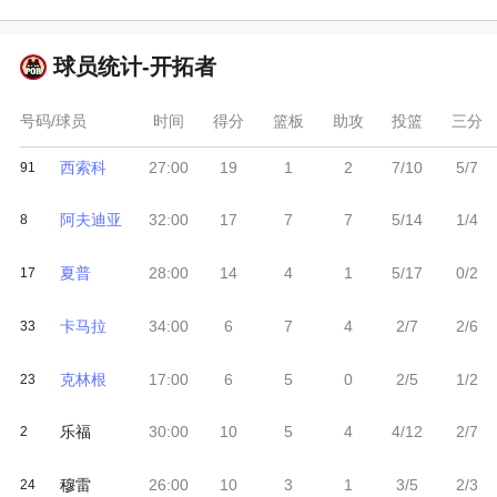
球员统计-
开拓者
号码/球员
时间
得分
篮板
助攻
投篮
三分
西索科
27:00
19
1
2
7/10
5/7
91
阿夫迪亚
32:00
17
7
7
5/14
1/4
8
夏普
28:00
14
4
1
5/17
0/2
17
卡马拉
34:00
6
7
4
2/7
2/6
33
克林根
17:00
6
5
0
2/5
1/2
23
乐福
30:00
10
5
4
4/12
2/7
2
穆雷
26:00
10
3
1
3/5
2/3
24