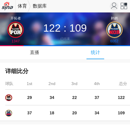
体育
数据库
机新浪
站导
开拓者
鹈鹕
122
:
109
网
航
已结束
1347
6062
↓
直播
统计
下拉可以刷新
详细比分
球队
1st
2nd
3rd
4th
总分
29
34
22
37
122
37
18
20
34
109