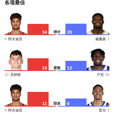
各项最佳
34
35
得分
8
阿夫迪亚
威廉森
1
15
12
篮板
23
克林根
卢尼
55
11
6
助攻
8
阿夫迪亚
普尔
3