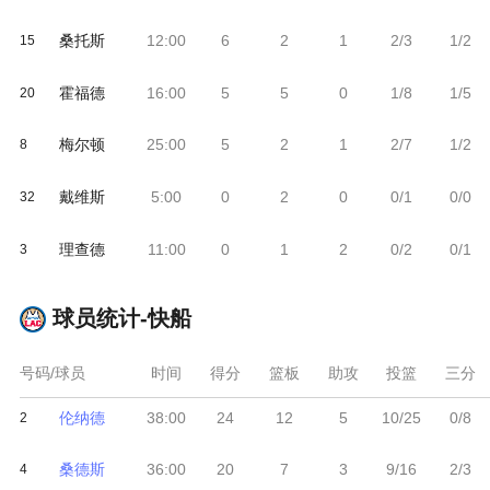
桑托斯
12:00
6
2
1
2/3
1/2
15
霍福德
16:00
5
5
0
1/8
1/5
20
梅尔顿
25:00
5
2
1
2/7
1/2
8
戴维斯
5:00
0
2
0
0/1
0/0
32
理查德
11:00
0
1
2
0/2
0/1
3
球员统计-
快船
号码/球员
时间
得分
篮板
助攻
投篮
三分
伦纳德
38:00
24
12
5
10/25
0/8
2
桑德斯
36:00
20
7
3
9/16
2/3
4