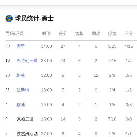
球员统计-
勇士
号码/球员
时间
得分
篮板
助攻
投篮
三分
库里
34:00
27
4
6
9/23
4/15
30
巴特勒三世
33:00
24
6
2
7/16
1/4
10
格林
32:00
6
5
12
2/8
0/6
23
波斯特
13:00
5
2
0
2/4
1/2
21
穆迪
19:00
4
2
1
1/5
0/3
4
佩顿二世
15:00
14
5
2
7/10
0/0
0
波杰姆斯基
27:00
6
4
0
2/5
1/1
2