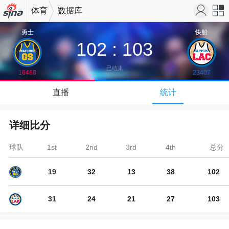
体育
数据库
机新浪
站导
勇士
快船
102
:
103
网
航
已结束
16468
23407
↓
直播
统计
下拉可以刷新
详细比分
球队
1st
2nd
3rd
4th
总分
19
32
13
38
102
31
24
21
27
103