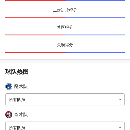
二次进攻得分
禁区得分
失误得分
球队热图
魔术
队
所有队员
奇才
队
所有队员