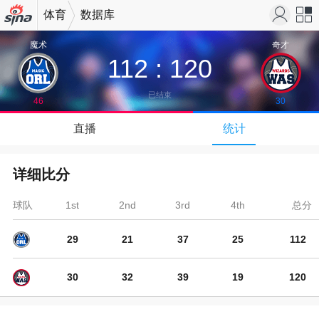
体育
数据库
机新浪
站导
魔术
奇才
112
:
120
网
航
已结束
46
30
↓
直播
统计
下拉可以刷新
详细比分
球队
1st
2nd
3rd
4th
总分
29
21
37
25
112
30
32
39
19
120