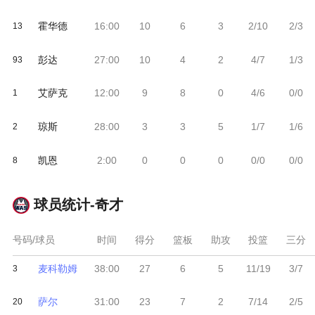
霍华德
16:00
10
6
3
2/10
2/3
13
彭达
27:00
10
4
2
4/7
1/3
93
艾萨克
12:00
9
8
0
4/6
0/0
1
琼斯
28:00
3
3
5
1/7
1/6
2
凯恩
2:00
0
0
0
0/0
0/0
8
球员统计-
奇才
号码/球员
时间
得分
篮板
助攻
投篮
三分
麦科勒姆
38:00
27
6
5
11/19
3/7
3
萨尔
31:00
23
7
2
7/14
2/5
20