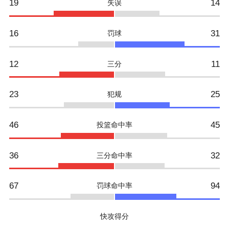
19
14
失误
16
31
罚球
12
11
三分
23
25
犯规
46
45
投篮命中率
36
32
三分命中率
67
94
罚球命中率
快攻得分