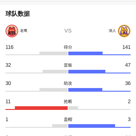
球队数据
VS
老鹰
湖人
116
141
得分
32
47
篮板
30
36
助攻
11
2
抢断
1
3
盖帽