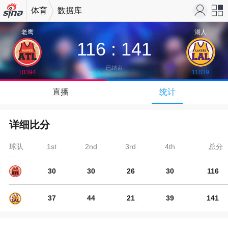
体育
数据库
机新浪
站导
老鹰
湖人
116
:
141
网
航
已结束
10394
11839
↓
直播
统计
下拉可以刷新
详细比分
球队
1st
2nd
3rd
4th
总分
30
30
26
30
116
37
44
21
39
141