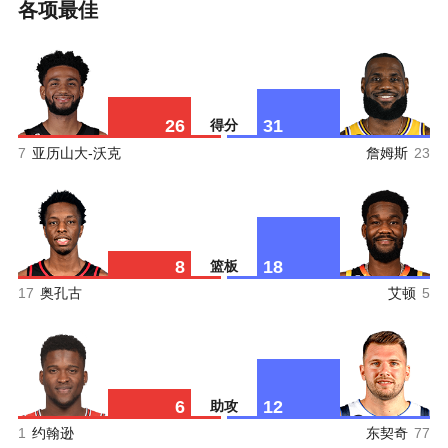
各项最佳
26
31
得分
7
亚历山大-沃克
詹姆斯
23
8
18
篮板
17
奥孔古
艾顿
5
6
12
助攻
1
约翰逊
东契奇
77