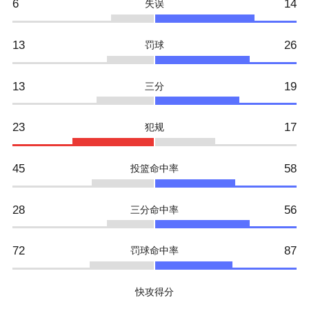
6
14
失误
13
26
罚球
13
19
三分
23
17
犯规
45
58
投篮命中率
28
56
三分命中率
72
87
罚球命中率
快攻得分