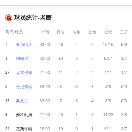
球员统计-
老鹰
号码/球员
时间
得分
篮板
助攻
投篮
三分
亚历山大-沃克
33:00
26
4
3
10/16
5/9
7
约翰逊
30:00
13
3
6
5/17
1/7
1
克雷伊奇
21:00
11
2
4
4/11
1/7
27
丹尼尔斯
33:00
8
8
5
4/6
0/0
5
奥孔古
33:00
7
8
4
3/8
0/3
17
麦科勒姆
27:00
25
1
3
11/23
2/8
3
基斯珀特
26:00
19
0
1
6/11
3/7
24