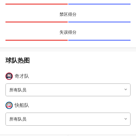
禁区得分
失误得分
球队热图
奇才
队
所有队员
快船
队
所有队员