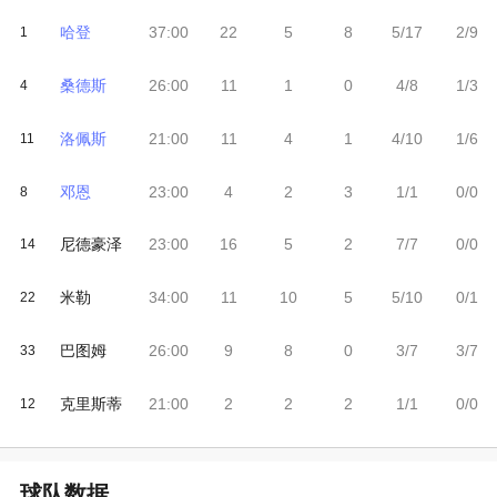
哈登
37:00
22
5
8
5/17
2/9
1
桑德斯
26:00
11
1
0
4/8
1/3
4
洛佩斯
21:00
11
4
1
4/10
1/6
11
邓恩
23:00
4
2
3
1/1
0/0
8
尼德豪泽
23:00
16
5
2
7/7
0/0
14
米勒
34:00
11
10
5
5/10
0/1
22
巴图姆
26:00
9
8
0
3/7
3/7
33
克里斯蒂
21:00
2
2
2
1/1
0/0
12
球队数据