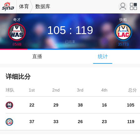
体育
数据库
机新浪
站导
奇才
快船
105
:
119
网
航
已结束
8598
35773
↓
直播
统计
下拉可以刷新
详细比分
球队
1st
2nd
3rd
4th
总分
22
29
38
16
105
37
33
26
23
119