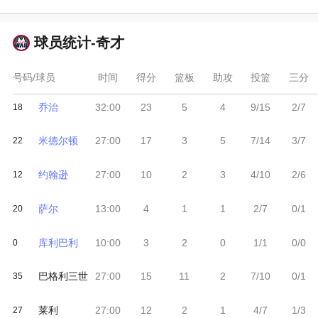
球员统计-
奇才
号码/球员
时间
得分
篮板
助攻
投篮
三分
乔治
32:00
23
5
4
9/15
2/7
18
米德尔顿
27:00
17
3
5
7/14
3/7
22
约翰逊
27:00
10
2
3
4/10
2/6
12
萨尔
13:00
4
1
1
2/7
0/1
20
库利巴利
10:00
3
2
0
1/1
0/0
0
巴格利三世
27:00
15
11
2
7/10
0/1
35
莱利
27:00
12
2
1
4/7
1/3
27