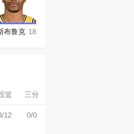
斯布鲁克
18
投篮
三分
罚球
前场板
后场板
8/12
0/0
3/4
1
3