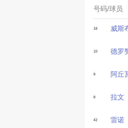
号码/球员
威斯
18
德罗
10
阿丘
9
拉文
8
雷诺
42