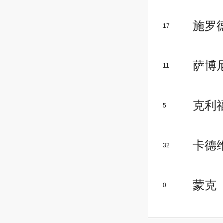
施罗
17
萨博
11
克利
5
卡德
32
蒙克
0