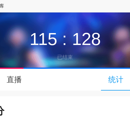
库
115
:
128
已结束
↓
直播
统计
下拉可以刷新
分