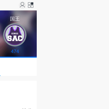
站导
国王
航
474