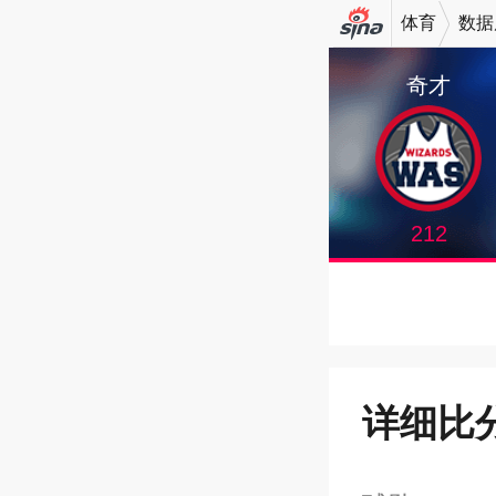
体育
数据
机新浪
奇才
网
212
详细比