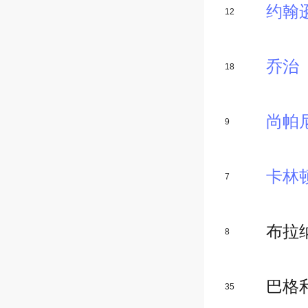
约翰
12
乔治
18
尚帕
9
卡林
7
布拉
8
巴格
35