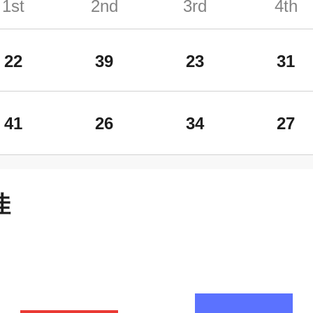
1st
2nd
3rd
4th
22
39
23
31
41
26
34
27
佳