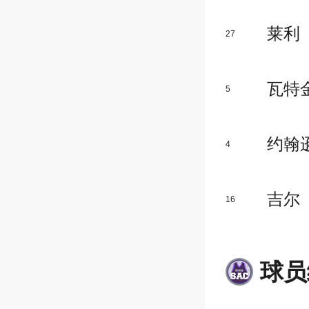
莱利
27
瓦特
5
约翰
4
吉尔
16
球员