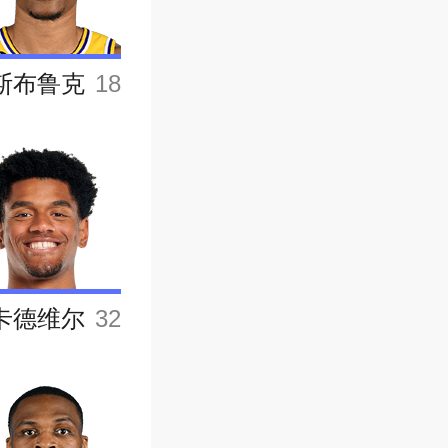
斯布鲁克
18
卡德维尔
32