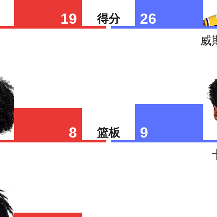
19
26
得分
威
8
9
篮板