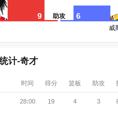
9
6
助攻
威
统计-
奇才
时间
得分
篮板
助攻
28:00
19
4
3