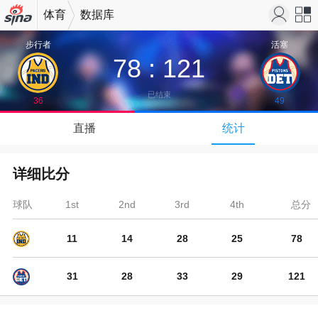
体育
数据库
机新浪
站导
步行者
活塞
78
:
121
网
航
已结束
36
49
↓
直播
统计
下拉可以刷新
详细比分
球队
1st
2nd
3rd
4th
总分
11
14
28
25
78
31
28
33
29
121