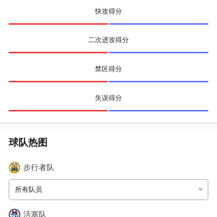
快攻得分
二次进攻得分
禁区得分
失误得分
球队热图
步行者
队
所有队员
活塞
队