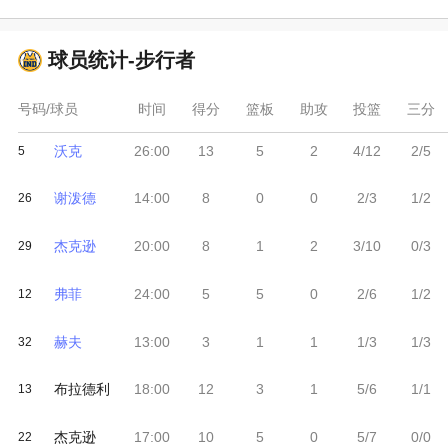
球员统计-
步行者
号码/球员
时间
得分
篮板
助攻
投篮
三分
沃克
26:00
13
5
2
4/12
2/5
5
谢泼德
14:00
8
0
0
2/3
1/2
26
杰克逊
20:00
8
1
2
3/10
0/3
29
弗菲
24:00
5
5
0
2/6
1/2
12
赫夫
13:00
3
1
1
1/3
1/3
32
布拉德利
18:00
12
3
1
5/6
1/1
13
杰克逊
17:00
10
5
0
5/7
0/0
22