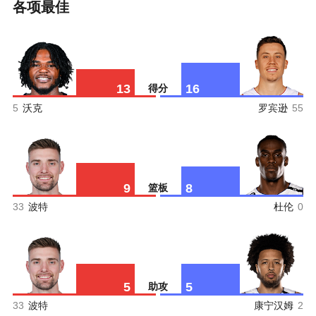
各项最佳
13
16
得分
5
沃克
罗宾逊
55
9
8
篮板
33
波特
杜伦
0
5
5
助攻
33
波特
康宁汉姆
2