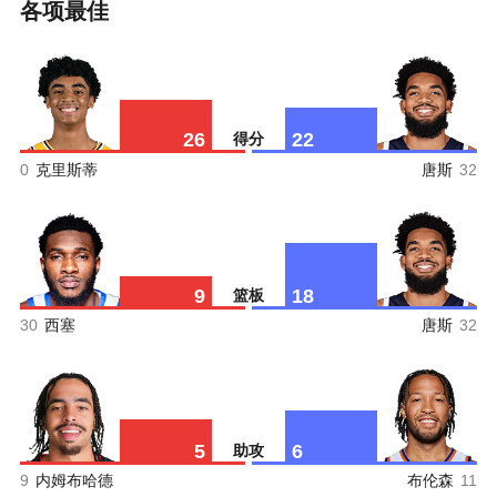
各项最佳
26
22
得分
0
克里斯蒂
唐斯
32
9
18
篮板
30
西塞
唐斯
32
5
6
助攻
9
内姆布哈德
布伦森
11