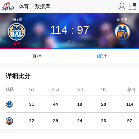
体育
数据库
机新浪
站导
独行侠
尼克斯
114
:
97
网
航
已结束
137
230
↓
直播
统计
下拉可以刷新
详细比分
球队
1st
2nd
3rd
4th
总分
31
44
19
20
114
22
25
24
26
97