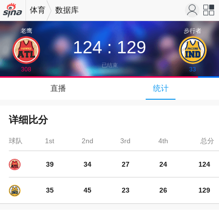
体育
数据库
机新浪
站导
老鹰
步行者
124
:
129
网
航
已结束
308
33
↓
直播
统计
下拉可以刷新
详细比分
球队
1st
2nd
3rd
4th
总分
39
34
27
24
124
35
45
23
26
129