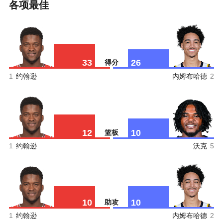
各项最佳
33
26
得分
1
约翰逊
内姆布哈德
2
12
10
篮板
1
约翰逊
沃克
5
10
10
助攻
1
约翰逊
内姆布哈德
2