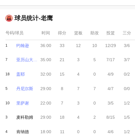
球员统计-
老鹰
号码/球员
时间
得分
篮板
助攻
投篮
三分
约翰逊
36:00
33
12
10
12/29
3/6
1
亚历山大-沃克
35:00
21
3
5
7/17
3/7
7
盖耶
32:00
15
4
0
4/9
0/2
18
丹尼尔斯
29:00
8
7
7
4/7
0/0
5
里萨谢
22:00
7
3
0
3/5
1/2
10
麦科勒姆
29:00
18
4
2
8/15
1/5
3
肯纳德
18:00
11
0
0
4/6
1/2
4