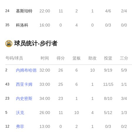
基斯珀特
22:00
11
2
1
4/6
2/4
24
科洛科
16:00
0
4
0
0/3
0/0
35
球员统计-
步行者
号码/球员
时间
得分
篮板
助攻
投篮
三分
内姆布哈德
32:00
26
6
10
9/19
5/9
2
西亚卡姆
33:00
25
6
1
11/15
1/1
43
内史密斯
34:00
23
1
1
8/10
3/4
23
沃克
26:00
11
10
4
5/12
1/3
5
弗菲
13:00
0
2
1
0/3
0/2
12