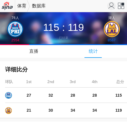
体育
数据库
机新浪
站导
76人
湖人
115
:
119
网
航
已结束
2554
8567
↓
直播
统计
下拉可以刷新
详细比分
球队
1st
2nd
3rd
4th
总分
27
32
28
28
115
21
30
34
34
119