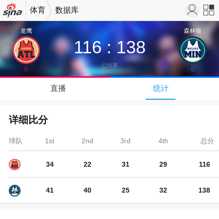
体育
数据库
机新浪
站导
老鹰
森林狼
116
:
138
网
航
已结束
0
0
↓
直播
统计
下拉可以刷新
详细比分
球队
1st
2nd
3rd
4th
总分
34
22
31
29
116
41
40
25
32
138