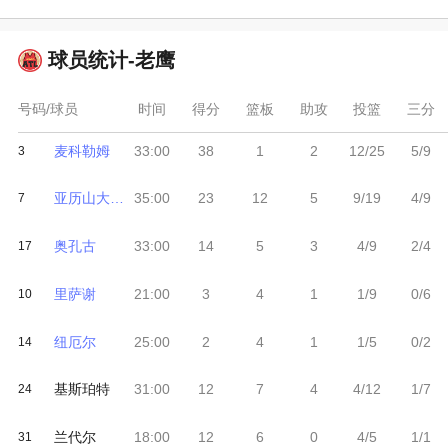
球员统计-
老鹰
号码/球员
时间
得分
篮板
助攻
投篮
三分
麦科勒姆
33:00
38
1
2
12/25
5/9
3
亚历山大-沃克
35:00
23
12
5
9/19
4/9
7
奥孔古
33:00
14
5
3
4/9
2/4
17
里萨谢
21:00
3
4
1
1/9
0/6
10
纽厄尔
25:00
2
4
1
1/5
0/2
14
基斯珀特
31:00
12
7
4
4/12
1/7
24
兰代尔
18:00
12
6
0
4/5
1/1
31