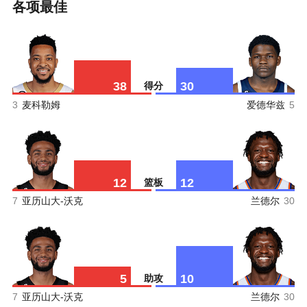
各项最佳
38
30
得分
3
麦科勒姆
爱德华兹
5
12
12
篮板
7
亚历山大-沃克
兰德尔
30
5
10
助攻
7
亚历山大-沃克
兰德尔
30