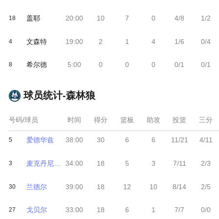
盖耶
20:00
10
7
0
4/8
1/2
18
文森特
19:00
2
1
4
1/6
0/4
4
希尔德
5:00
0
0
0
0/1
0/1
8
球员统计-
森林狼
号码/球员
时间
得分
篮板
助攻
投篮
三分
爱德华兹
38:00
30
6
6
11/21
4/11
5
麦克丹尼尔斯
34:00
18
5
3
7/11
2/3
3
兰德尔
39:00
18
12
10
8/14
2/5
30
戈贝尔
33:00
18
6
1
7/7
0/0
27