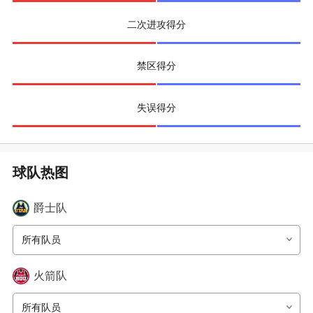
二次进攻得分
禁区得分
失误得分
球队热图
爵士
队
所有队员
火箭
队
所有队员