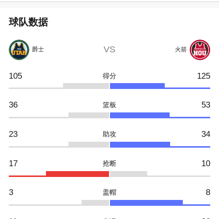
球队数据
VS
爵士
火箭
105
125
得分
36
53
篮板
23
34
助攻
17
10
抢断
3
8
盖帽