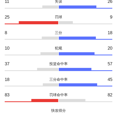
11
26
失误
25
9
罚球
8
18
三分
10
20
犯规
37
57
投篮命中率
18
45
三分命中率
83
82
罚球命中率
快攻得分