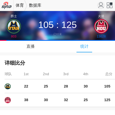
体育
数据库
机新浪
站导
爵士
火箭
105
:
125
网
航
已结束
803
13628
↓
直播
统计
下拉可以刷新
详细比分
球队
1st
2nd
3rd
4th
总分
22
25
28
30
105
38
30
32
25
125