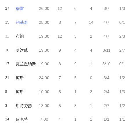
穆雷
26:00
12
6
4
3/7
1/3
27
约基奇
25:00
8
7
14
4/7
0/1
15
布朗
19:00
12
3
2
4/7
2/3
11
哈达威
19:00
9
4
4
3/11
2/7
10
瓦兰丘纳斯
19:00
8
9
1
3/10
0/1
17
琼斯
24:00
7
5
0
3/4
1/2
21
琼斯
10:00
5
1
2
2/4
1/3
5
斯特劳瑟
13:00
5
3
1
2/7
1/2
3
皮克特
7:00
4
1
1
1/1
1/1
24