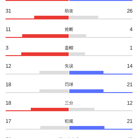
31
26
助攻
11
4
抢断
3
1
盖帽
12
14
失误
18
21
罚球
18
12
三分
17
21
犯规