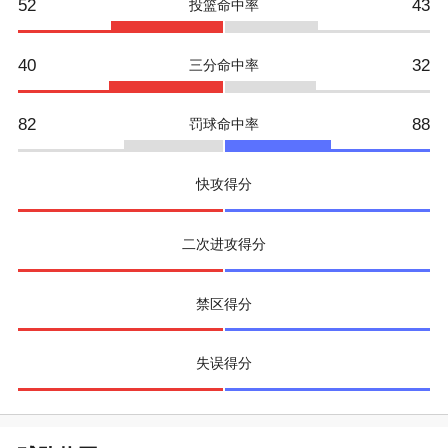
52
43
投篮命中率
40
32
三分命中率
82
88
罚球命中率
快攻得分
二次进攻得分
禁区得分
失误得分