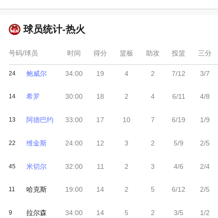
球员统计-
热火
号码/球员
时间
得分
篮板
助攻
投篮
三分
鲍威尔
34:00
19
4
2
7/12
3/7
24
希罗
30:00
18
2
4
6/11
4/8
14
阿德巴约
33:00
17
10
7
6/19
1/9
13
维金斯
24:00
12
3
2
5/9
2/5
22
米切尔
32:00
11
2
3
4/6
2/4
45
哈克斯
19:00
14
2
5
6/12
2/5
11
拉尔森
34:00
14
5
2
3/5
1/2
9