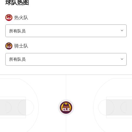
球队热图
热火
队
所有队员
骑士
队
所有队员