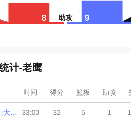
8
9
助攻
统计-
老鹰
时间
得分
篮板
助攻
亚历山大-沃克
33:00
32
5
1
1