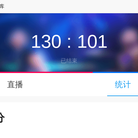
库
130
:
101
已结束
↓
直播
统计
下拉可以刷新
分