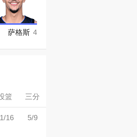
萨格斯
4
投篮
三分
罚球
前场板
后场板
1/16
5/9
5/6
1
4