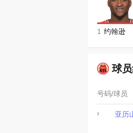
1
约翰逊
球员
号码/球员
7