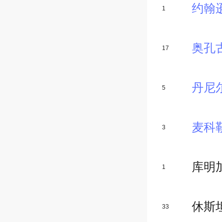
约翰
1
奥孔
17
丹尼
5
麦科
3
库明
1
休斯
33