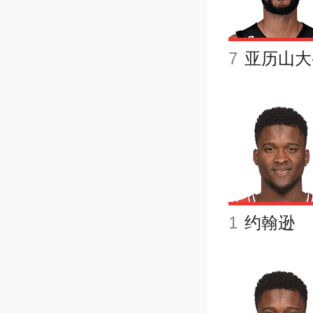
7
1
约翰逊