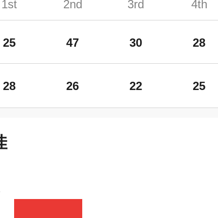
1st
2nd
3rd
4th
25
47
30
28
28
26
22
25
佳