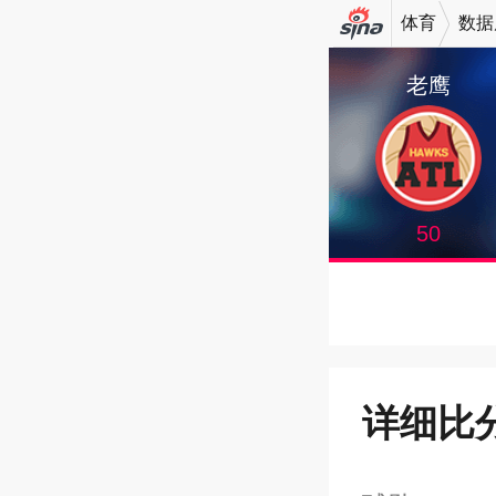
体育
数据
机新浪
老鹰
网
50
详细比