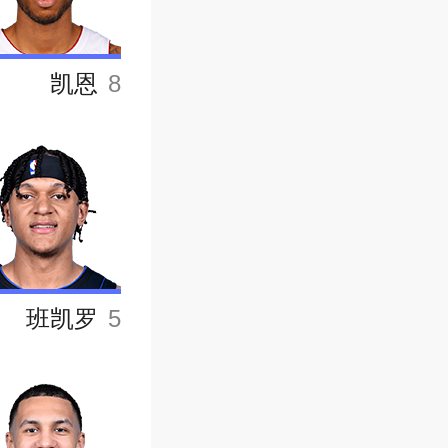
凯恩
8
班凯罗
5