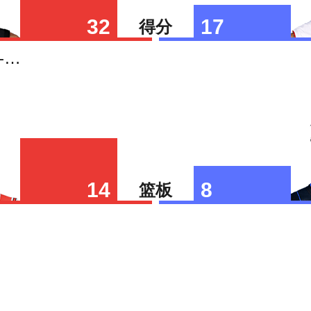
32
17
得分
亚历山大-沃克
14
8
篮板