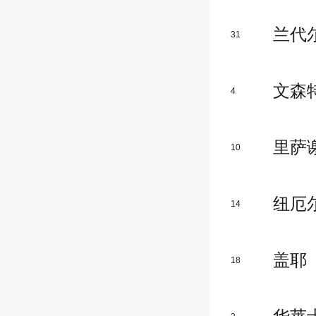
兰代
31
文森
4
里萨
10
纽厄
14
盖耶
18