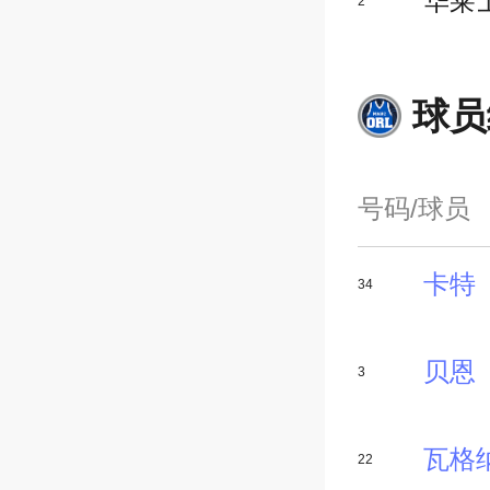
华莱
2
球员
号码/球员
卡特
34
贝恩
3
瓦格
22