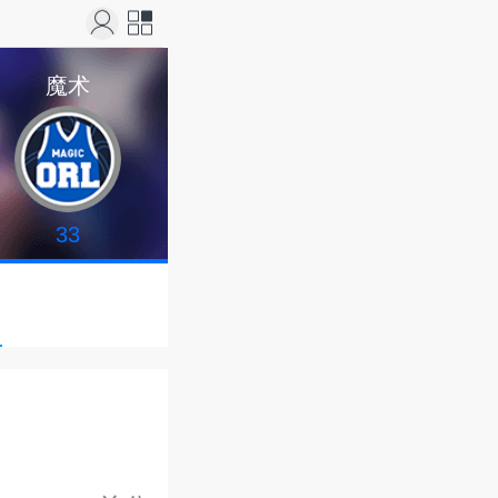
站导
魔术
航
33