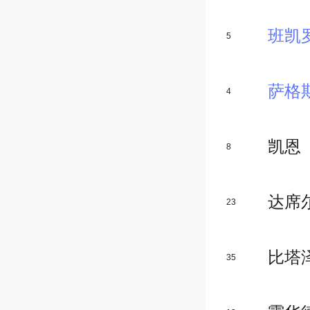
班凯
5
萨格
4
凯恩
8
达席
23
比塔
35