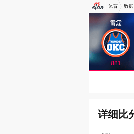
体育
数据
机新浪
雷霆
网
881
详细比