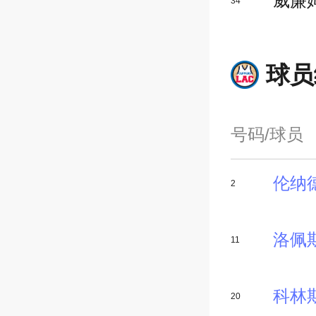
威廉
34
球员
号码/球员
伦纳
2
洛佩
11
科林
20