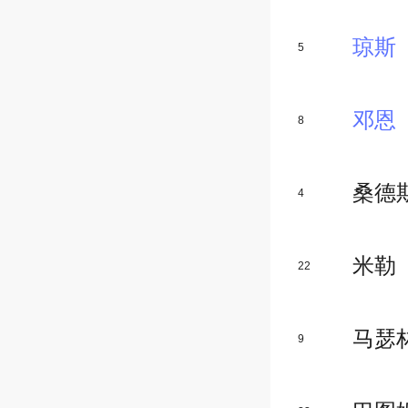
琼斯
5
邓恩
8
桑德
4
米勒
22
马瑟
9