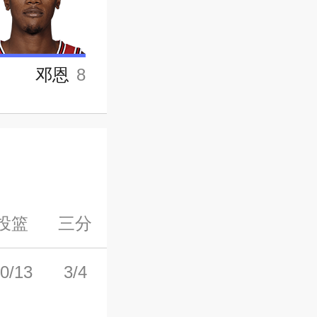
邓恩
8
投篮
三分
罚球
前场板
后场板
0/13
3/4
7/10
3
11