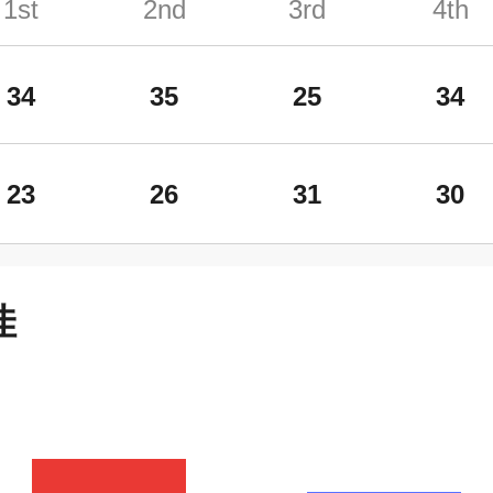
1st
2nd
3rd
4th
34
35
25
34
23
26
31
30
佳