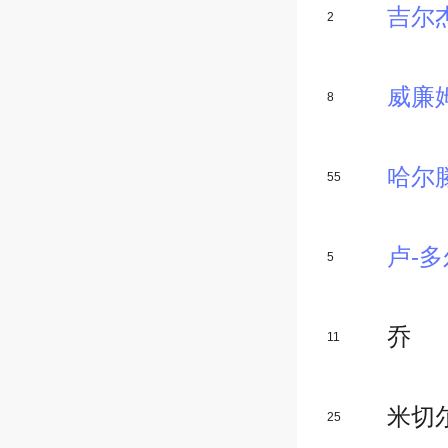
2
威廉
8
55
卢-
5
乔
11
米切
25