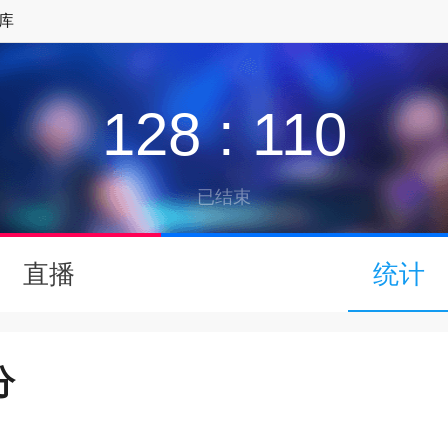
库
128
:
110
已结束
↓
直播
统计
下拉可以刷新
分