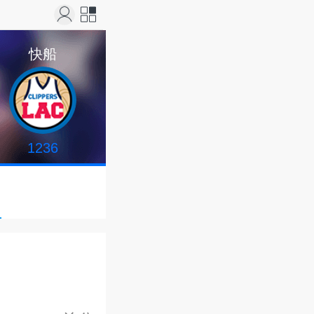
站导
快船
航
1236