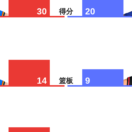
30
20
得分
14
9
篮板