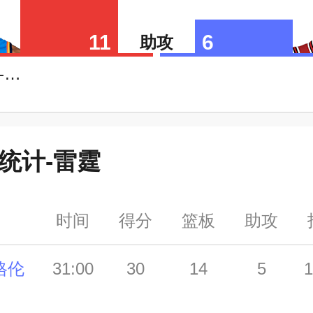
11
6
助攻
吉尔杰斯-亚历山大
统计-
雷霆
时间
得分
篮板
助攻
格伦
31:00
30
14
5
1