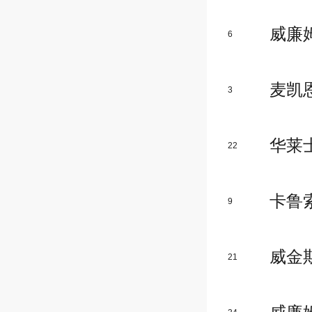
威廉
6
麦凯
3
华莱
22
卡鲁
9
威金
21