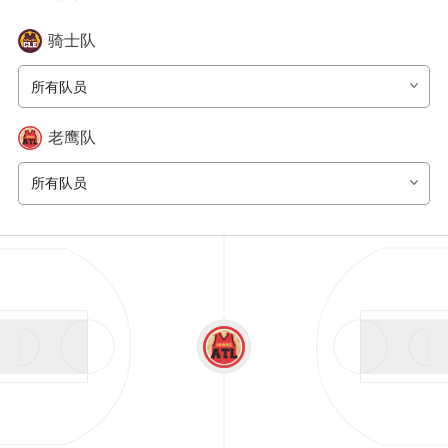
骑士
队
所有队员
老鹰
队
所有队员