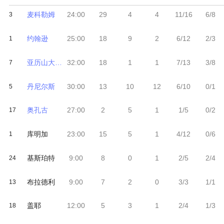
麦科勒姆
24:00
29
4
4
11/16
6/8
3
约翰逊
25:00
18
9
2
6/12
2/3
1
亚历山大-沃克
32:00
18
1
1
7/13
3/8
7
丹尼尔斯
30:00
13
10
12
6/10
0/1
5
奥孔古
27:00
2
5
1
1/5
0/2
17
库明加
23:00
15
5
1
4/12
0/6
1
基斯珀特
9:00
8
0
1
2/5
2/4
24
布拉德利
9:00
7
2
0
3/3
1/1
13
盖耶
12:00
5
3
1
2/4
1/3
18