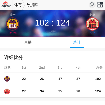
体育
数据库
机新浪
站导
骑士
老鹰
102
:
124
网
航
已结束
12620
507
↓
直播
统计
下拉可以刷新
详细比分
球队
1st
2nd
3rd
4th
总分
22
26
17
37
102
27
34
35
28
124