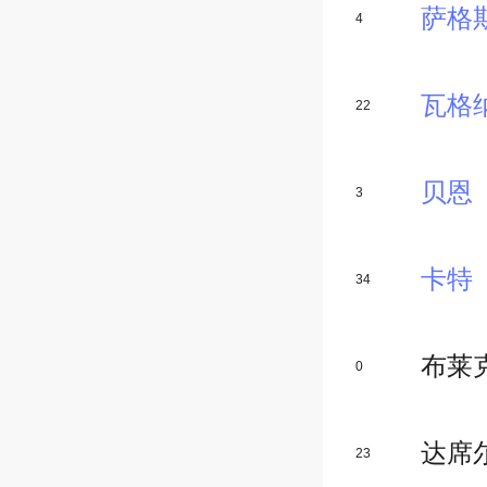
萨格
4
瓦格
22
贝恩
3
卡特
34
布莱
0
达席
23