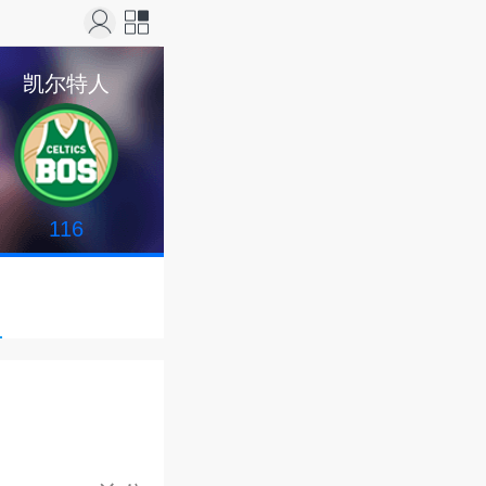
站导
凯尔特人
航
116