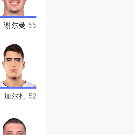
谢尔曼
55
加尔扎
52