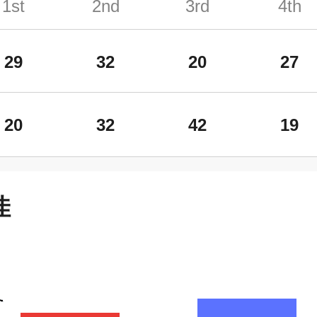
1st
2nd
3rd
4th
29
32
20
27
20
32
42
19
佳