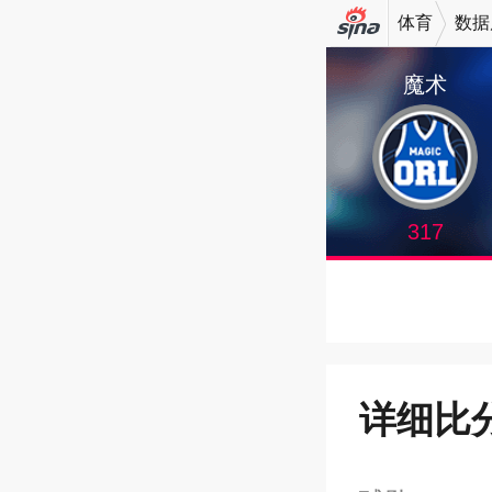
体育
数据
机新浪
魔术
网
317
详细比