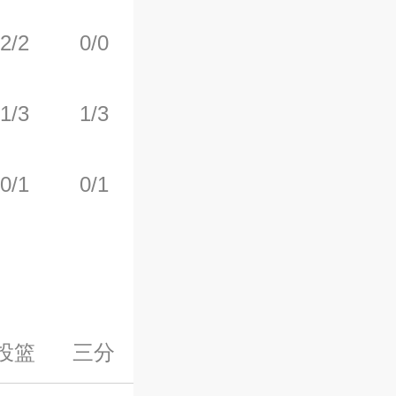
2/2
0/0
1/2
3
4
1/3
1/3
0/0
0
2
0/1
0/1
2/2
1
1
投篮
三分
罚球
前场板
后场板