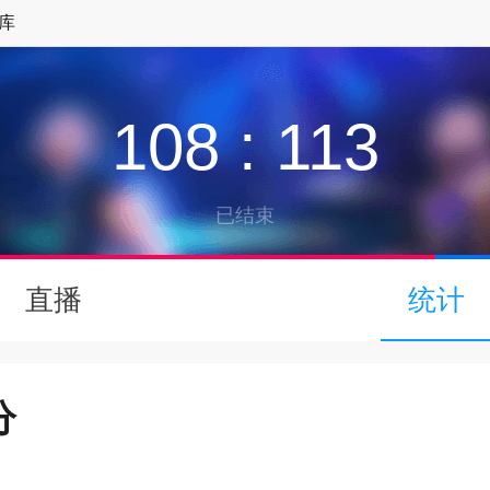
库
108
:
113
已结束
↓
直播
统计
下拉可以刷新
分