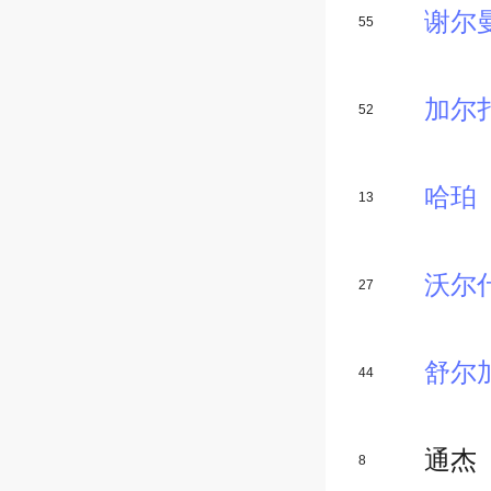
谢尔
55
加尔
52
哈珀
13
沃尔
27
舒尔
44
通杰
8