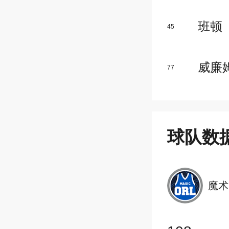
班顿
45
威廉
77
球队数
魔术