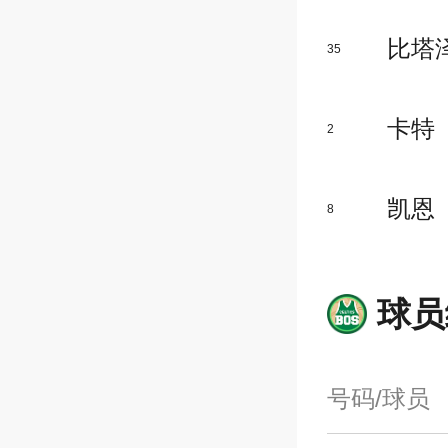
比塔
35
卡特
2
凯恩
8
球员
号码/球员