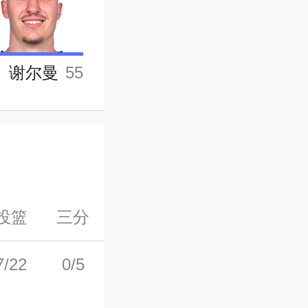
谢尔曼
55
投篮
三分
罚球
前场板
后场板
7/22
0/5
9/11
4
6