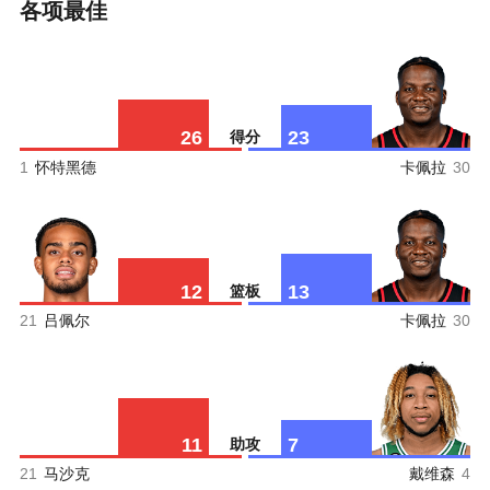
各项最佳
26
23
得分
1
怀特黑德
卡佩拉
30
12
13
篮板
21
吕佩尔
卡佩拉
30
11
7
助攻
21
马沙克
戴维森
4