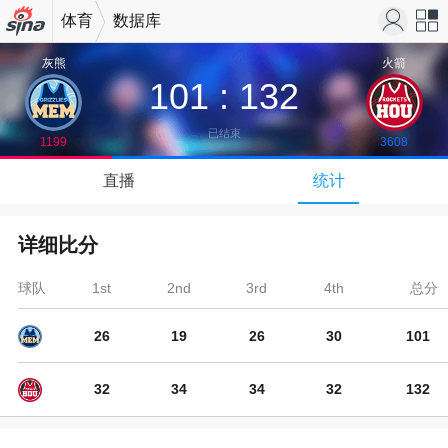
体育
数据库
机新浪
站导
灰熊
火箭
101
:
132
网
航
已结束
1199
3608
↓
直播
统计
下拉可以刷新
详细比分
球队
1st
2nd
3rd
4th
总分
26
19
26
30
101
32
34
34
32
132