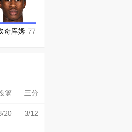
埃奇库姆
77
投篮
三分
罚球
前场板
后场板
8/20
3/12
3/3
3
7