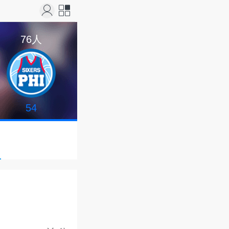
站导
76人
航
54