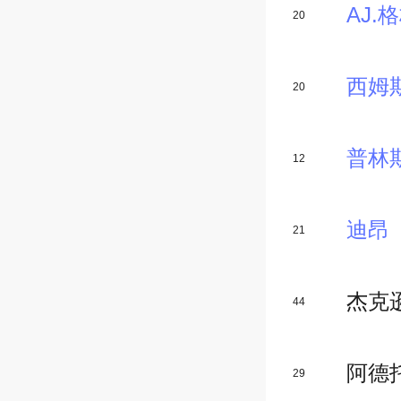
AJ.
20
西姆
20
普林
12
迪昂
21
杰克
44
阿德
29