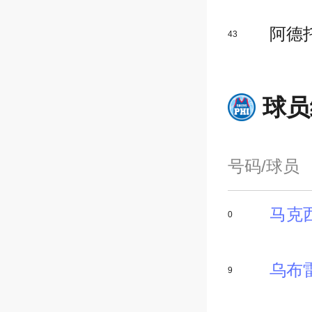
阿德
43
球员
号码/球员
马克
0
乌布
9