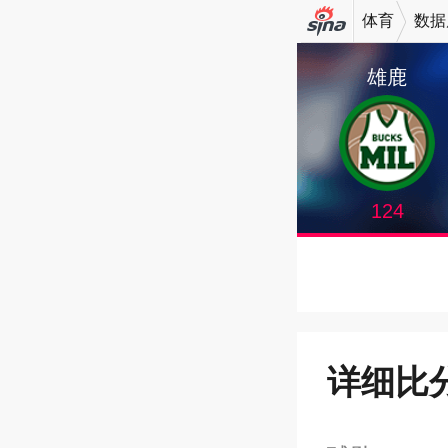
体育
数据
机新浪
雄鹿
网
124
详细比