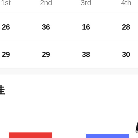
1st
2nd
3rd
4th
26
36
16
28
29
29
38
30
佳