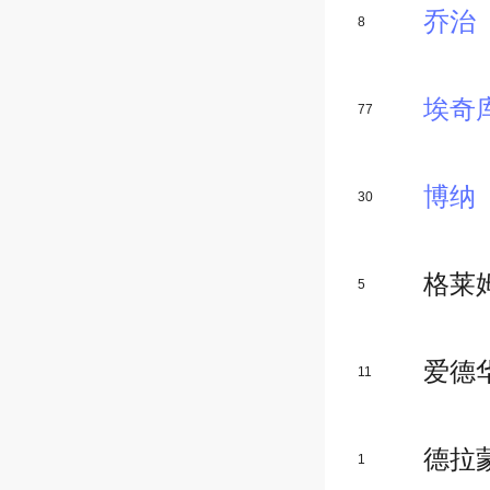
乔治
8
埃奇
77
博纳
30
格莱
5
爱德
11
德拉
1