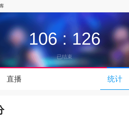
库
106
:
126
已结束
↓
直播
统计
下拉可以刷新
分