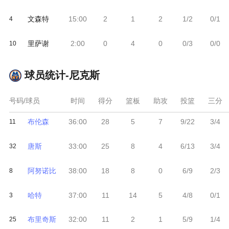
文森特
15:00
2
1
2
1/2
0/1
4
里萨谢
2:00
0
4
0
0/3
0/0
10
球员统计-
尼克斯
号码/球员
时间
得分
篮板
助攻
投篮
三分
布伦森
36:00
28
5
7
9/22
3/4
11
唐斯
33:00
25
8
4
6/13
3/4
32
阿努诺比
38:00
18
8
0
6/9
2/3
8
哈特
37:00
11
14
5
4/8
0/1
3
布里奇斯
32:00
11
2
1
5/9
1/4
25