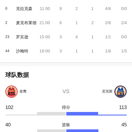
克拉克森
11:00
8
2
1
4/6
0/0
0
麦克布莱德
21:00
6
1
2
2/6
2/4
2
罗宾逊
15:00
3
4
1
1/1
0/0
23
沙梅特
18:00
3
1
1
1/6
1/5
44
球队数据
VS
老鹰
尼克斯
102
113
得分
40
45
篮板