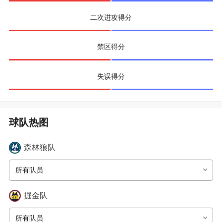
二次进攻得分
禁区得分
失误得分
球队热图
森林狼
队
所有队员
掘金
队
所有队员