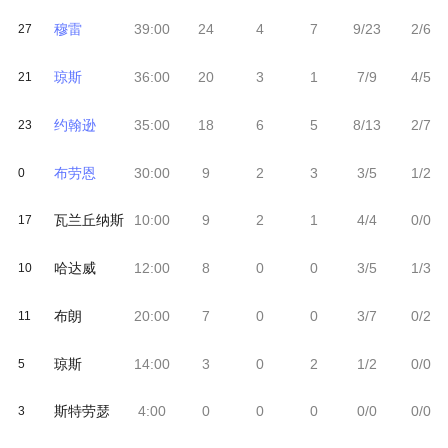
穆雷
39:00
24
4
7
9/23
2/6
27
琼斯
36:00
20
3
1
7/9
4/5
21
约翰逊
35:00
18
6
5
8/13
2/7
23
布劳恩
30:00
9
2
3
3/5
1/2
0
瓦兰丘纳斯
10:00
9
2
1
4/4
0/0
17
哈达威
12:00
8
0
0
3/5
1/3
10
布朗
20:00
7
0
0
3/7
0/2
11
琼斯
14:00
3
0
2
1/2
0/0
5
斯特劳瑟
4:00
0
0
0
0/0
0/0
3