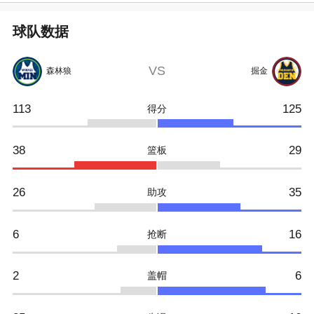
球队数据
VS
森林狼
掘金
113
125
得分
38
29
篮板
26
35
助攻
6
16
抢断
2
6
盖帽