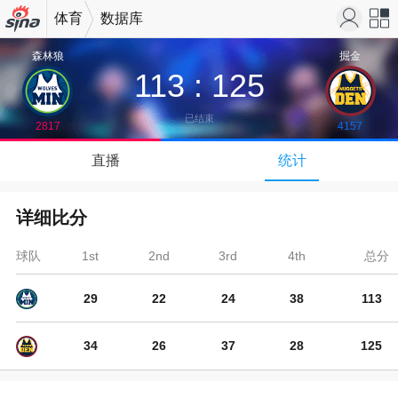
体育
数据库
机新浪
站导
森林狼
掘金
113
:
125
网
航
已结束
2817
4157
↓
直播
统计
下拉可以刷新
详细比分
球队
1st
2nd
3rd
4th
总分
29
22
24
38
113
34
26
37
28
125