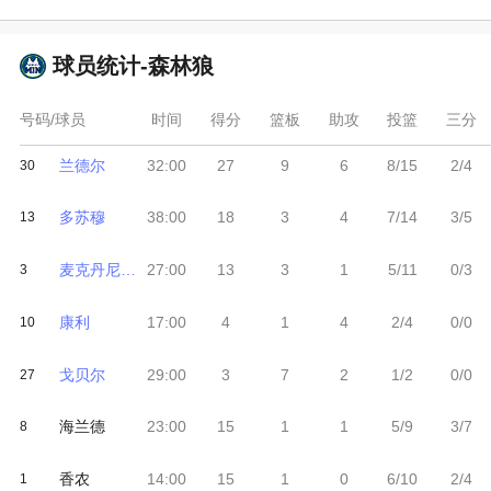
球员统计-
森林狼
号码/球员
时间
得分
篮板
助攻
投篮
三分
兰德尔
32:00
27
9
6
8/15
2/4
30
多苏穆
38:00
18
3
4
7/14
3/5
13
麦克丹尼尔斯
27:00
13
3
1
5/11
0/3
3
康利
17:00
4
1
4
2/4
0/0
10
戈贝尔
29:00
3
7
2
1/2
0/0
27
海兰德
23:00
15
1
1
5/9
3/7
8
香农
14:00
15
1
0
6/10
2/4
1