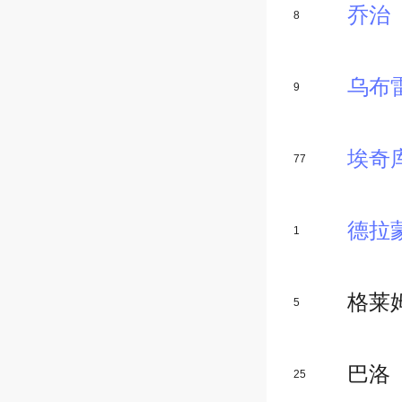
乔治
8
乌布
9
埃奇
77
德拉
1
格莱
5
巴洛
25