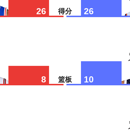
26
26
得分
8
10
篮板