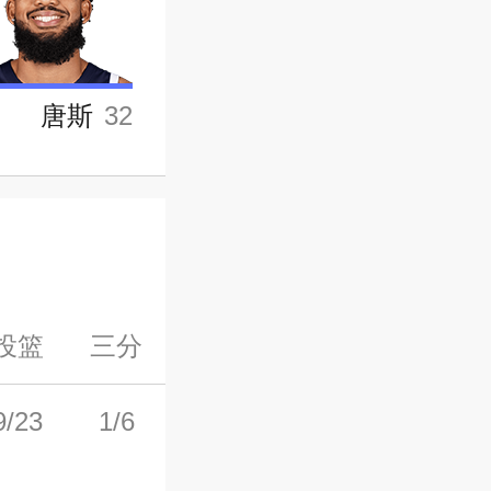
唐斯
32
投篮
三分
罚球
前场板
后场板
9/23
1/6
7/9
0
3