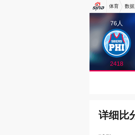
体育
数据
机新浪
76人
网
2418
详细比