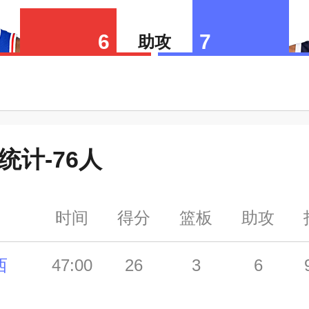
6
7
助攻
统计-
76人
时间
得分
篮板
助攻
西
47:00
26
3
6