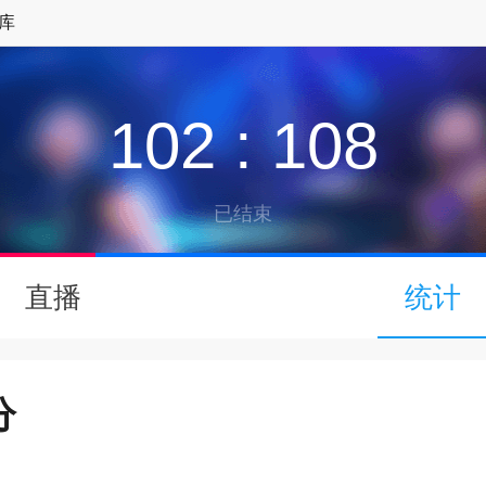
库
102
:
108
已结束
↓
直播
统计
下拉可以刷新
分