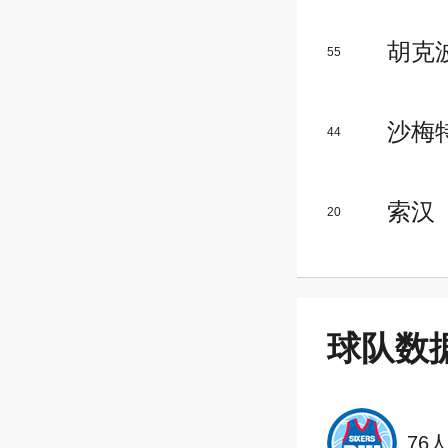
胡克
55
沙梅
44
索汉
20
球队数
76