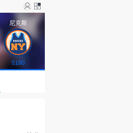
站导
尼克斯
航
5180