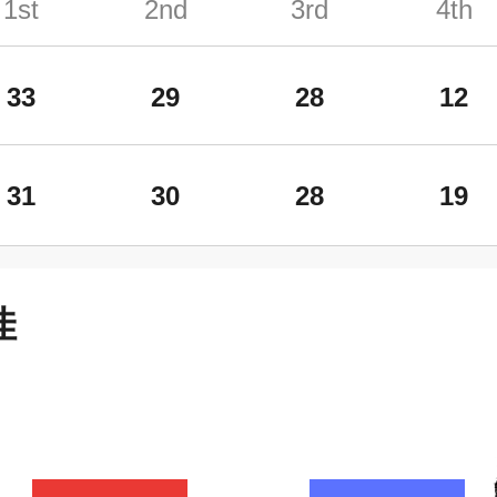
1st
2nd
3rd
4th
33
29
28
12
31
30
28
19
佳