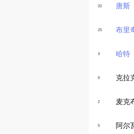
唐斯
32
布里
25
哈特
3
克拉
0
麦克
2
阿尔
5