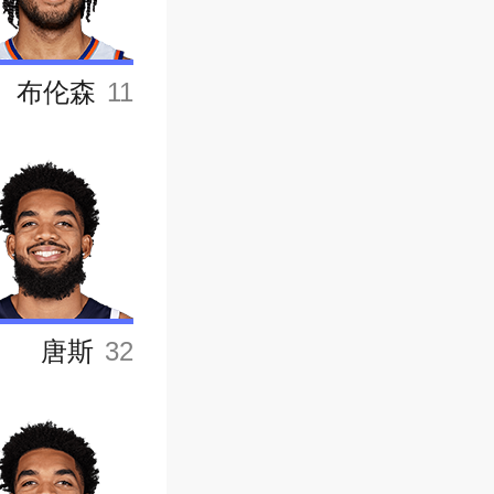
布伦森
11
唐斯
32