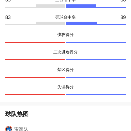
83
89
罚球命中率
快攻得分
二次进攻得分
禁区得分
失误得分
球队热图
雷霆
队