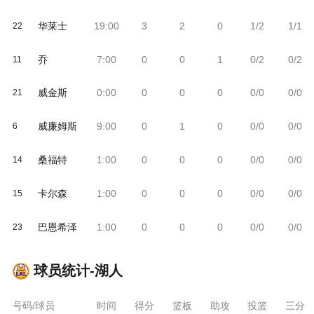
华莱士
19:00
3
2
0
1/2
1/1
22
乔
7:00
0
0
1
0/2
0/2
11
威金斯
0:00
0
0
0
0/0
0/0
21
威廉姆斯
9:00
0
1
0
0/0
0/0
6
桑福特
1:00
0
0
0
0/0
0/0
14
卡尔森
1:00
0
0
0
0/0
0/0
15
巴恩希泽
1:00
0
0
0
0/0
0/0
23
球员统计-
湖人
号码/球员
时间
得分
篮板
助攻
投篮
三分