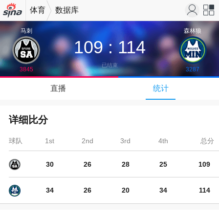
体育
数据库
机新浪
站导
马刺
森林狼
109
:
114
网
航
已结束
3845
3287
↓
直播
统计
下拉可以刷新
详细比分
球队
1st
2nd
3rd
4th
总分
30
26
28
25
109
34
26
20
34
114