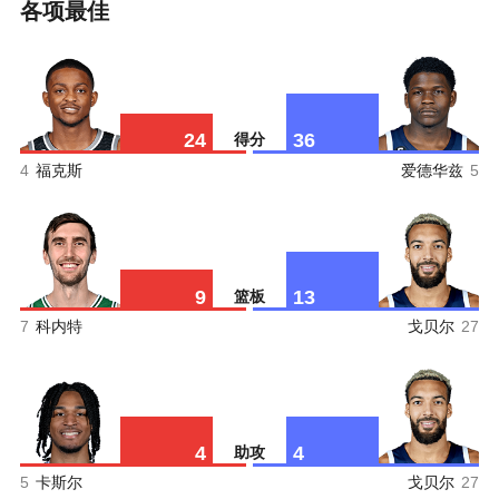
各项最佳
24
36
得分
4
福克斯
爱德华兹
5
9
13
篮板
7
科内特
戈贝尔
27
4
4
助攻
5
卡斯尔
戈贝尔
27